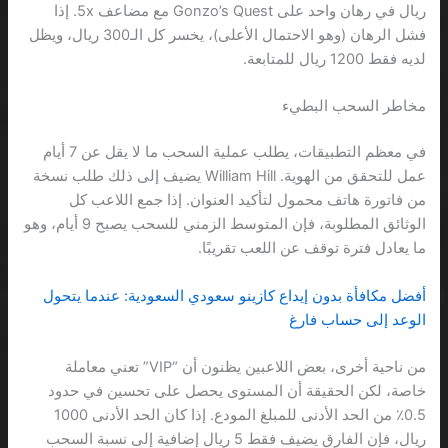
ريال في رهان واحد على Gonzo’s Quest مع مضاعف 5x. إذا
فشل الرهان (وهو الاحتمال الأعلى)، يخسر كل الـ300 ريال، ويظل
لديه فقط 1200 ريال للمتابعة.
مخاطر السحب البطيء
في معظم التطبيقات، يطلب عملية السحب ما لا يقل عن 7 أيام
عمل للتحقق من الهوية. William Hill يضيف إلى ذلك طلب نسخة
من فاتورة هاتف محمول لتأكيد العنوان. إذا جمع اللاعب كل
الوثائق المطلوبة، فإن المتوسط الزمني للسحب يصبح 9 أيام، وهو
ما يعادل فترة توقف عن اللعب تقريبًا.
أفضل مكافأة بدون إيداع كازينو سعودي السعودية: عندما يتحول
الوعد إلى حساب فارغ
من ناحية أخرى، بعض اللاعبين يظنون أن “VIP” تعني معاملة
خاصة، لكن الحقيقة أن المستوى يحصل على تحسين في حدود
0.5٪ من الحد الأدنى للمبلغ المودع. إذا كان الحد الأدنى 1000
ريال، فإن الفارق يضيف فقط 5 ريال إضافية إلى نسبة السحب