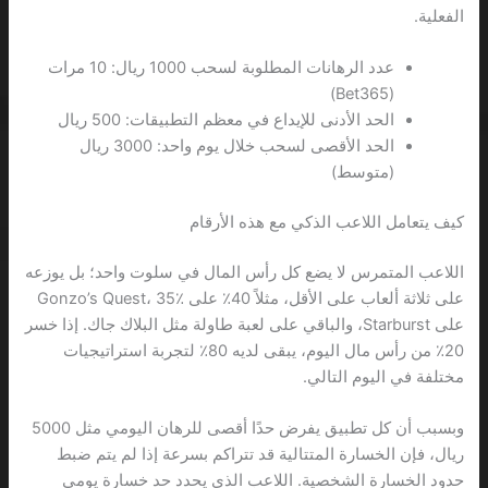
الفعلية.
عدد الرهانات المطلوبة لسحب 1000 ريال: 10 مرات
(Bet365)
الحد الأدنى للإيداع في معظم التطبيقات: 500 ريال
الحد الأقصى لسحب خلال يوم واحد: 3000 ريال
(متوسط)
كيف يتعامل اللاعب الذكي مع هذه الأرقام
اللاعب المتمرس لا يضع كل رأس المال في سلوت واحد؛ بل يوزعه
على ثلاثة ألعاب على الأقل، مثلاً 40٪ على Gonzo’s Quest، 35٪
على Starburst، والباقي على لعبة طاولة مثل البلاك جاك. إذا خسر
20٪ من رأس مال اليوم، يبقى لديه 80٪ لتجربة استراتيجيات
مختلفة في اليوم التالي.
وبسبب أن كل تطبيق يفرض حدًا أقصى للرهان اليومي مثل 5000
ريال، فإن الخسارة المتتالية قد تتراكم بسرعة إذا لم يتم ضبط
حدود الخسارة الشخصية. اللاعب الذي يحدد حد خسارة يومي