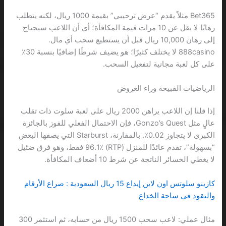
Bet365 مثلاً يقدم “عرض ترحيبي” بقيمة 1000 ريال، لكنه يتطلب
رهانًا لا يقل عن 10 مرات قيمة المكافأة؛ أي أن اللاعب سيحتاج
إلى رهان 10,000 ريال قبل أن يستطيع سحب أي مال.
888casino لا يختلف كثيرًا؛ هو يضيف شرطًا إضافيًا بنسبة 30٪
على كل لعبة مجانية لتفعيل السحب.
الرياضيات القبيحة وراء العروض
إذا قلنا إن اللاعب يراهن 2000 ريال على لعبة سلوت ذات تقلب
عالٍ مثل Gonzo’s Quest، فإن الاحتمال الفعلي للفوز بالجائزة
الكبرى لا يتجاوز 0.02٪. بالمقارنة، Starburst التي يصفها البعض
“بسهولة”، تقدم عائدًا للمنزل (RTP) 96.1٪ فقط، وهو فرق ضئيل
لا يغطي الخسائر الناتجة عن شرط 10 أضعاف المكافأة.
كازينو سلوتس اون لاين إيداع 15 ريال السعودية : صراع الأرقام
والنقود في ساحة الخداع
مثال عملي: لاعب سحب 1500 ريال من حسابه، ثم استثمر 300