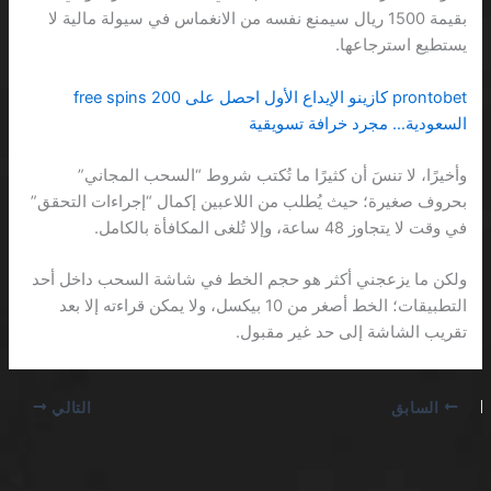
بقيمة 1500 ريال سيمنع نفسه من الانغماس في سيولة مالية لا
يستطيع استرجاعها.
prontobet كازينو الإيداع الأول احصل على 200 free spins
السعودية… مجرد خرافة تسويقية
وأخيرًا، لا تنسَ أن كثيرًا ما تُكتب شروط “السحب المجاني”
بحروف صغيرة؛ حيث يُطلب من اللاعبين إكمال “إجراءات التحقق”
في وقت لا يتجاوز 48 ساعة، وإلا تُلغى المكافأة بالكامل.
ولكن ما يزعجني أكثر هو حجم الخط في شاشة السحب داخل أحد
التطبيقات؛ الخط أصغر من 10 بيكسل، ولا يمكن قراءته إلا بعد
تقريب الشاشة إلى حد غير مقبول.
السابق
التالي