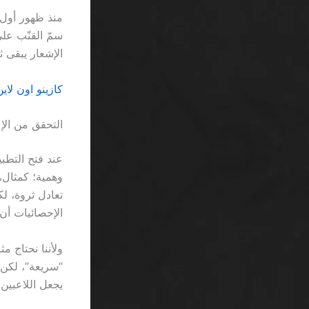
الإشعار يبقى ث
كازينو اون لاي
التحقق من الإع
الإحصائيات أن متوسط
يجعل اللاعبين يرتجفون كمن 