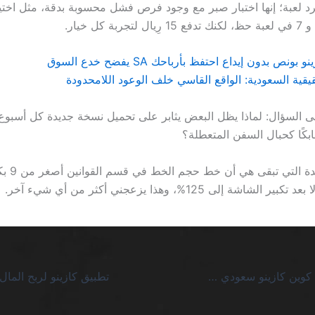
د لعبة؛ إنها اختبار صبر مع وجود فرص فشل محسوبة بدقة، مثل اختي
يقية السعودية: الواقع القاسي خلف الوعود اللامحدودة
بقى السؤال: لماذا يظل البعض يثابر على تحميل نسخة جديدة كل أسبوع
ًا كحبال السفن المتعطلة؟
الشكوى الوحيدة ا
شاشة إلى 125%، وهذا يزعجني أكثر من أي شيء آخر.
مكافأة إيداع دوج كوين كازينو سعودي SA: الحقيقة القاسية وراء العروض اللامحدودة