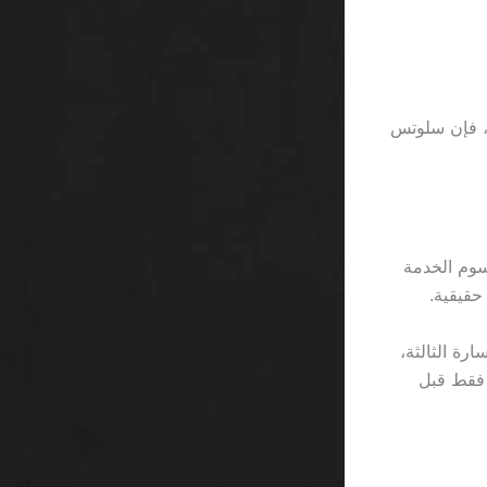
تطبيقات مثل “MGM” تقدم سحبًا سريعًا في 3 دقائق، فإن سلوتس
يال لكل لفّة، لكن رسوم الخدمة
قفون بعد الخسارة الثالثة،
 تحتفظ بمتوسط بقاء اللاعبين لمدة 42 دقيقة فقط قبل