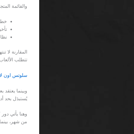
والقائمة المت
خطأ 
تأخير
نظا
المقارنة لا ت
تتطلب الألعاب مثل Starburst تعديلًا في سطوع الشاشة
سلوتس اون لاين الأكثر دفعاً 2026 SA: 
يُستبدَل بحد أدنى من السحب يبلغ
من شهر، بينما في سلوت