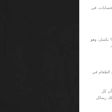
حب أكثر من 2,300,000 رِيال من الحسابات، في
أولاً، الواجهة الرسومية لا تزال تعاني من زر “تسحب الآن” الصغير للغاية، لا يتجاوز 12 بكسل، وهو
.
ب توصيل الطعام في
أن كل
هدفة، كما لو كان في “Betway” يُرسل لك رسائل