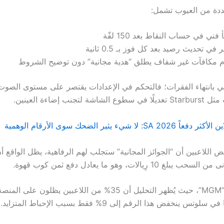
جددة من العيوب تشمل:
فني في حساب النقاط بعد 150 لفّة
 في تحديث رصيد بعد كل فوز بـ 0.5 ثانية
م مكافآت غير شفاف يطلق “هدية مجانية” دون توضيح الشروط
نتهي بانتهاء الفقرات؛ فالتحكم في الإعدادات يقتصر على مستوى الصوت
 لتجنب إضاءة العينين.
لا شيء يثير الضحك سوى الأرقام الوهمية
 10 رِيالات، وهو ما يعادل دفع ثمن كوب قهوة.
وهنا يأتي دور “MGM”، حيث يُظهر التحليل أن 35% من اللاعبين يظلون 
س ينخفض هذا الرقم إلى 9% فقط بسبب الإحباط المتزايد.