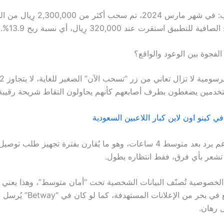
الأرقام لا تكذب: في شهر مارس 2024، تم س
لتطبيق استقرت عند 320,000 رِيال، أي نسبة ربح 13.9%.
 الفجوة بين الوعود والواقع؟
تخدمين يضغطون بطرف أصابعهم كأنهم يحاولون التقاط شريحة رقيبة
ي كينو اون لاين كبار اللاعبين السعودية
ثانيًا، نظام الدعم يرد بعد متوسط 4 ساعات، وهو ما يُقارن بفترة تجهيز طل
 تشعر بأي فرق، فقط انتظاره يطول.
 الخصوصية تُصنّف البيانات الشخصية تحت “أمان متوسط”، وهذا يعني 
مستخدم يندفع في بحر من الإعلانات المست
ل رهان.