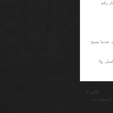
ار رقم
، عندما يصبح
لتي تبقى هي أن خط حجم الخط في قسم القوانين أصغر من 9 بكسل، ولا
التالي
تطبيق كازينو لربح المال السعودية يحطم الوهم ويكشف الفخ الحقيقي