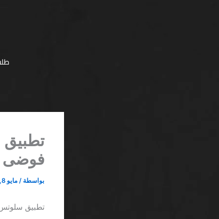
خطي
لى
لمحتوى
طلب
تطبيق س
فوضى رق
بواسطة
/
مايو 8, 2026
تطبيق سلوتس ل