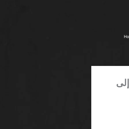
H
إلى