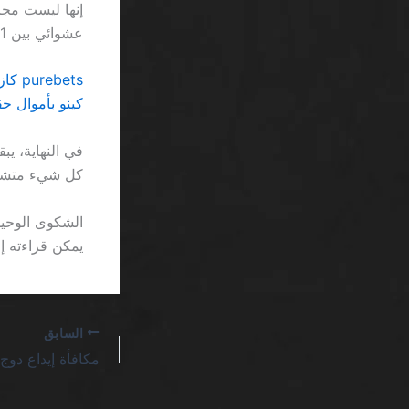
إنها ليست مجر
عشوائي بين 1 و 7 في لعبة حظ، لكنك تدفع 15 رِيال لتجربة كل خيار.
purebets كازينو بونص بدون إيداع احتفظ بأرباحك SA يفضح خدع السوق
كينو بأموال حق
في النهاية، ي
كل شيء متشابك
يمكن قراءته إلا بعد تكبير ال
السابق