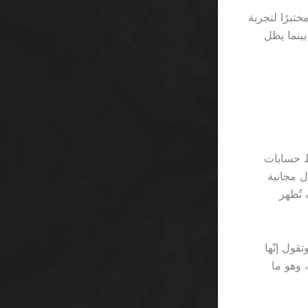
 أجهز مختبرًا لتجربة
تطبيق 27 ثانية للتحميل، بينما يظل
قية، فقط حسابات
بين الذين سجلوا في يوليو 2023 كانوا يعتقدون أن 50 رِيال مجانية
يال لتغطية الخسارة. مقارنةً بــ Betway حيث تُظهر
رعة 2.5 ثانية لكل لفّة، وتقول إنّها
اك الذاكرة، وهو ما