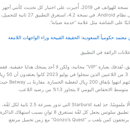
منذ ظهور أول نسخة للهواتف في 2019، أُجبرت على اختبار كل تحديث كأنني
سمّ القنّب على نظام Android. في نسخة 4.2، استغرق ال
ابتًا على الشاشة مثل علامة “خدمة صيانة”.
ن معتمد حكومياً السعودية: الحقيقة القبيحة وراء الواجهات اللامعة
لانات الزائفة في التطبيق
عند فتح التطبيق، تُقذفك بعبارة “VIP” مجانية، ولكن لا أحد يمنحك هدايا حقي
وهمية؛ كمثال، 3 من اللاع
تعادل ثروة، لكنهم انتهوا بإنفاق 200 رِ
 الانخفاض اليومي لا يتجاوز 1.3% من رصيد اللاعب.
ولأننا نحتاج مثالًا ملموسًا، خذ لعبة Starburst التي تدور بس
“سريعة”، لكن تطبيق سلوتس يجعل كل لفّة تستغرق 8 ثوانٍ بسبب استهل
يلعب بـ “Gonzo’s Quest” مع زمن تحميل مرتفع.