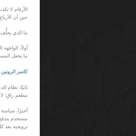
حين أن الأرباح الصافية ل
ما الذي يخلُّف
ما يجعل المس
كاسر الروتين ف
مطعم راقٍ؛ لا
أخيرًا، سياسة
ترويجية بعد ك