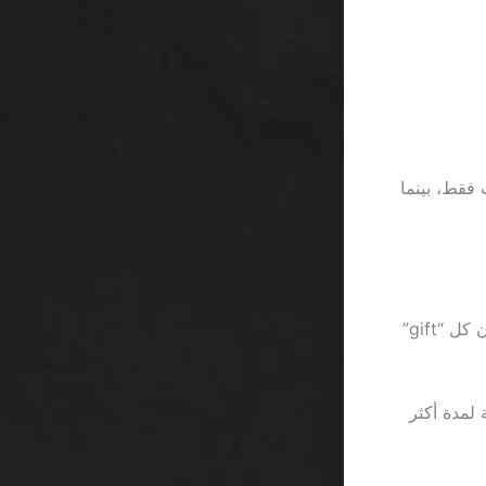
 فقط، بينما
وبينما يعتقد بعض اللاعبين أن “الجوائز المجانية” ستجلب لهم الرفاهية، يظل الواقع أن كل “gift”
على المنصة لمدة أكثر