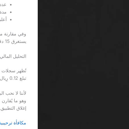
عدد 
مدة ا
أعلى ف
يستغرق 15 دقيقة لتحديث رصيدك، وهو ما يُعادل الانتظار لتجهيز شاي الصباح.
التحليل المالي
تبلغ 0.12 رِيال لكل عملية سحب، مما يرفع نسبة الخسارة إلى 16% قبل أي خسارة حقيقية.
إغلاق التطبيق.
مكافأة ترحيبية