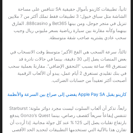
ثانياً، تطبيقات كازينو بأموال حقيقية SA تتنافس على مساحة
الشاشة مثل سباق خيول؛ 3 تطبيقات فقط تملك أكثر من 7 ملايين
تنزيل في متجر جوجل، ومن بينها Bet365 و 888casino. الفارق
بينهما وكأنه مقارنة بين سيارة رياضية بسعر مليوني ريال وجيب
سحب عادي يشتريه صاحب شقة متوسطة.
ثالثاً، سرعة السحب هي الفخ الأكبر؛ متوسط وقت الانسحاب في
بعض المنصات يصل إلى 30 دقيقة، بينما في حالات نادرة قد
تستغرق 48 ساعة بسبب “التحقق الإضافي”. مقارنةً بعملية سحب
في بنك تقليدي تستغرق 2 أيام عمل، يبدو أن الألعاب الرقمية
أصبحت أكثر تعقيداً من حسابات الضرائب.
كازينو يقبل Apple Pay SA يفضي إلى صراع بين السرعة والأنظمة
رابعاً، تذكر أن ألعاب السلوت ليست مجرد دوائر ملونة؛ Starburst
تتنفس إيقاعاً سريعاً كقصف رصاص، بينما Gonzo’s Quest يندفع
بارتفاع تقلبات يصل إلى 125 % عند كل جولة مجانية. إذا أردت أن
تقارن هذا بالآلية التي تستخدمها التطبيقات لتحديد الحد الأقصى