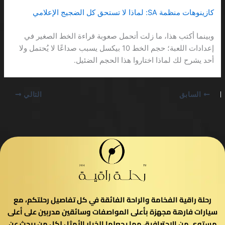
كازينوهات منظمة SA: لماذا لا تستحق كل الضجيج الإعلامي
وبينما أكتب هذا، ما زلت أتحمل صعوبة قراءة الخط الصغير في
إعدادات اللعبة؛ حجم الخط 10 بيكسل يسبب صداعًا لا يُحتمل ولا
أحد يشرح لك لماذا اختاروا هذا الحجم الضئيل.
السابق
التالي
رحلة راقية الفخامة والراحة الفائقة في كل تفاصيل رحلتكم، مع
سيارات فارهة مجهزة بأعلى المواصفات وسائقين مدربين على أعلى
مستوى من الاحترافية، مما يجعلها الخيار الأمثل لكل من يبحث عن