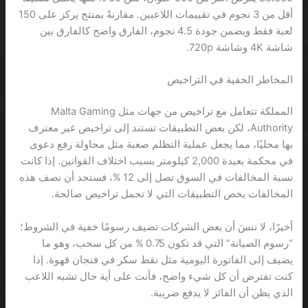
أقل من 3 نجوم في تقييمات اللاعبين. مقارنةً بمنتج يركز على 150
لعبة فقط ويضمن جودة 4.5 نجوم، الفارق واضح كالفارق بين
شاشة 4K وشاشة 720p.
المخاطر الخفية في التراخيص
المملكة تتعامل مع تراخيص من جهات مثل Malta Gaming
Authority، لكن بعض التطبيقات تستند إلى تراخيص غير معترف
بها محليًا، مما يجعل عملية التظلم صعبة مثل محاولة رفع دعوى
في محكمة بعيدة 2,000 كيلومتر بسبب اختلاف القوانين. إذا كانت
نسبة المخالفات في السوق تصل إلى 12 %، فستجد أن نصف هذه
المخالفات يخص التطبيقات التي لا تحمل تراخيص صالحة.
أخيرًا، لا تنسَ أن بعض الشركات تضيف رسومًا خفية في الشروط؛
“رسوم الصيانة” التي قد تكون 0.75 % من كل سحب، وهو ما
يضيف إلى الفاتورة اليومية مثل نقط سكر في فنجان قهوة. إذا
كنت تفترض أن كل شيء واضح، فأنت على أية حال تشبه اللاعب
الذي يظن أن الفائز لا يدفع ضريبة.