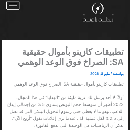
خطي
لى
لمحتوى
تطبيقات كازينو بأموال حقيقية
SA: الصراخ فوق الوعد الوهمي
بواسطة
/
مايو 8, 2026
تطبيقات كازينو بأموال حقيقية SA: الصراخ فوق الوعد الوهمي
أولاً، لا أحد يرسل لك عربة مليئة من “الهدايا” في هذا المجال،
2023 أظهر أن متوسط حجم البونص يساوي 5 % من إجمالي إيداع
اللاعب، وهو ما لا يغطي حتى رسوم التحويل البنكي التي قد تصل
إلى 2.5 % لكل عملية. لذا، عندما ترى إعلانات تقول “أربح الآن”،
تذكر أن الرياضيات هي الوحيدة التي تدفع الفاتورة.