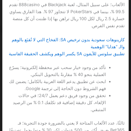
الألعاب؛ على سبيل المثال، لعبة Blackjack في 888casino تقدم
99.5 %، بينما في PokerStars لا تتجاوز 97 %. هذا الفارق يساوي
خسارة 2.5 ريال لكل 100 ريال تراهن بها إذا ظننت أن كل منصة
تقدم نفس الفرص.
كازينوهات سعودية بدون ترخيص SA: الفخاخ التي لا تُقنَع بالوهم
والـ “هدايا” الوهمية
تطبيق سلوتس للآيفون SA يكسر الوهم ويكشف الحقيقة القاسية
تأكد من وجود خيار سحب عبر محفظة إلكترونية؛ يسرّع
العملية بنحو 40 % مقارنةً بالتحويل البنكي.
ابحث عن تطبيق يدعم اللغة العربية بالكامل؛ يضمن لك
فهم الشروط دون الحاجة إلى ترجمة Google.
تحقق من وجود فريق دعم يعمل 24/7؛ في حالات
الإلغاء، كل دقيقة إضافية قد تكلفك 0.1 % من الرصيد
المتبقي.
ثالثًا، عدد الألعاب المتاحة لا يعني بالضرورة جودة التجربة؛ فـ
Bet365 يعرض أكثر من 500 عنوان، لكن 30 % منها يحمل تصنيفًا