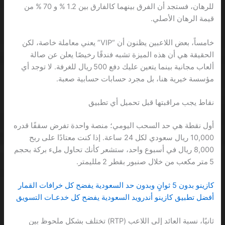
للرهان، فستجد أن الفرق بينهما كالفارق بين 1.2 % و 70 % من
قيمة الرهان الأصلي.
خامساً، بعض اللاعبين يظنون أن “VIP” يعني معاملة خاصة، لكن
الحقيقة هي أن هذه الميزة تشبه فندقًا رخيصًا يعلن عن صالة
ألعاب مجانية بينما يتعين عليك دفع 500 ريال للغرفة. لا توجد أي
مؤسسة خيرية هنا، بل مجرد حسابات حسابية صعبة.
نقاط يجب مراقبتها قبل تحميل أي تطبيق
أول نقطة هي حد السحب اليومي؛ منصة واحدة تفرض سقفًا قدره
10,000 ريال سعودي لكل 24 ساعة. إذا كنت معتادًا على ربح
8,000 ريال في أسبوع واحد، ستشعر كأنك تحاول ملء بركة بحجم
5 متر مكعب من خلال صنبور بقطر 2 ملليمتر.
كازينو بدون 5 ثوانٍ وبدون حد السعودية يفضح كل خرافات القمار
أفضل تطبيق كازينو أندرويد السعودية يفضح كل خدعـات التسويق
ثانيًا، نسبة العائد إلى اللاعب (RTP) تختلف بشكل ملحوظ بين