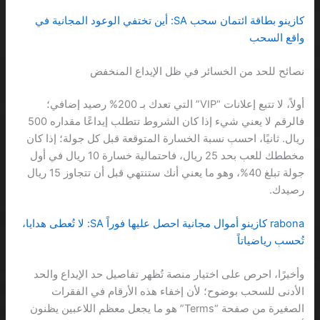
كازينو بطاقة ائتمان سحب SA: أين تختفي الوعود المجانية في
واقع السحب
نصائح للحد من الخسائر في ظل الإيداع المنخفض
أولاً، لا تتبع إعلانات “VIP” التي تعدك بـ 200% رصيد إضافي؛
فالرقم لا يعني شيء إذا كان الشروط تتطلب إيداعًا مقداره 500
ريال. ثانيًا، احسب نسبة الخسارة المتوقعة قبل كل جولة؛ إذا كان
مخططك للعب بحد 25 ريال، فاحتمالية خسارة 10 ريال في أول
جولة تبلغ 40%، وهو ما يعني أنك ستنتهي قبل أن تتجاوز 15 ريال
رصيدك.
rabona كازينو أموال مجانية احصل عليها فوراً SA: لا تُعطى هدايا،
تُحسب رياضياتاً
وأخيرًا، احرص على اختيار منصة تُظهر تفاصيل حد الإيداع والحد
الأدنى للسحب بوضوح؛ لأن إخفاء هذه الأرقام في الفقرات
الصغيرة من صفحة “Terms” هو ما يجعل معظم اللاعبين يظنون