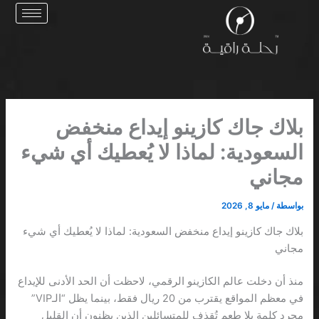
خطي
لى
لمحتوى
بلاك جاك كازينو إيداع منخفض
السعودية: لماذا لا يُعطيك أي شيء
مجاني
بواسطة
/
مايو 8, 2026
بلاك جاك كازينو إيداع منخفض السعودية: لماذا لا يُعطيك أي شيء
مجاني
منذ أن دخلت عالم الكازينو الرقمي، لاحظت أن الحد الأدنى للإيداع
في معظم المواقع يقترب من 20 ريال فقط، بينما يظل “الـVIP”
مجرد كلمة بلا طعم تُقذف للمتسائلين الذين يظنون أن القليل