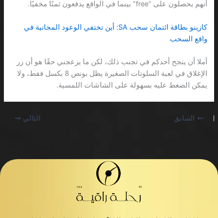
أنهم يحصلون على “free” بينما في الواقع يدفعون ثمنًا مخفيًا.
كازينو بطاقة ائتمان سحب SA: أين تختفي الوعود المجانية في
واقع السحب
أملا أن ينجح أحدكم في تجنب ذلك، لكن ما يزعجني حقًا هو أن زر
الإغلاق في لعبة السلوتات الصغيرة يظل بونص 8 بكسل فقط، ولا
يمكن الضغط عليه بسهولة على الشاشات اللمسية.
السابق
التالي