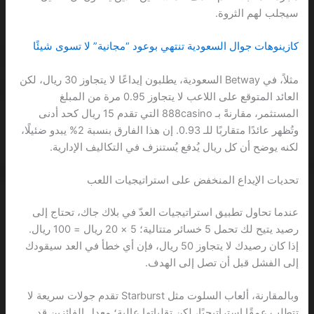
سيجلب لهم الثروة.
كازينوهات جوال السعودية تنتهي بوعود “مجانية” لا تسوى شيئًا
مثلاً، في Betway السعودية، يطلبون إيداعًا لا يتجاوز 30 ريال، لكن
العائد المتوقع على اللاعب لا يتجاوز 0.95 مرة من المبلغ
المستثمر، مقارنةً بـ 888casino التي تقدم 15 ريال كحد أدنى
وتُظهر عائدًا متقاربًا للـ 0.93. إن هذا الفارق بنسبة 2% يبدو ضئيلًا،
لكنه يوضح أن كل ريال يُدفع يُستنزف في التكاليف الإدارية.
تحديات الإيداع المنخفض على استراتيجيات اللعب
عندما تحاول تطبيق استراتيجيات العدّ في بلاك جاك، تحتاج إلى
رصيد يتيح لك تحمل 5 خسائر متتالية؛ 5 × 20 ريال = 100 ريال.
إذا كان رصيدك لا يتجاوز 50 ريال، فإن أي خطأ في العد سيقودك
إلى الفشل قبل أن تصل إلى الهدف.
وبالمقارنة، ألعاب السلوت مثل Starburst تقدم جولات سريعة لا
تتطلب عمقًا استراتيجيًا، لكن تقلباتها عالية؛ معدل الفائزين قد