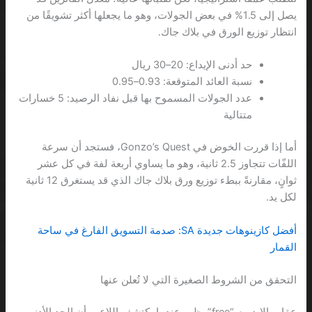
يصل إلى 1.5% في بعض الجولات، وهو ما يجعلها أكثر تشويقًا من
انتظار توزيع الورق في بلاك جاك.
حد أدنى الإيداع: 20–30 ريال
نسبة العائد المتوقعة: 0.93–0.95
عدد الجولات المسموح بها قبل نفاد الرصيد: 5 خسارات
متتالية
أما إذا قررت الخوض في Gonzo’s Quest، فستجد أن سرعة
اللفّات تتجاوز 2.5 ثانية، وهو ما يساوي أربعة لفة في كل عشر
ثوانٍ، مقارنةً ببطء توزيع ورق بلاك جاك الذي قد يستغرق 12 ثانية
لكل يد.
أفضل كازينوهات جديدة SA: صدمة التسويق الفارغ في ساحة
القمار
التحقق من الشروط الصغيرة التي لا تُعلن عنها
عقاب الإيديوم “free” يظهر عندما يكتشف اللاعب أن الحد الأدنى