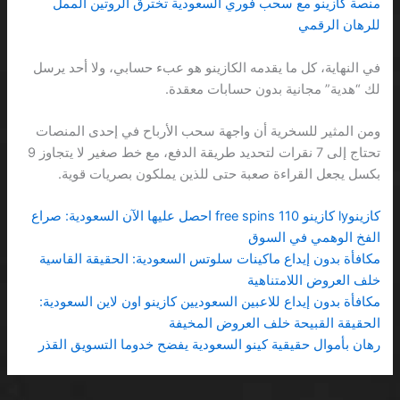
منصة كازينو مع سحب فوري السعودية تخترق الروتين الممل
للرهان الرقمي
في النهاية، كل ما يقدمه الكازينو هو عبء حسابي، ولا أحد يرسل
لك “هدية” مجانية بدون حسابات معقدة.
ومن المثير للسخرية أن واجهة سحب الأرباح في إحدى المنصات
تحتاج إلى 7 نقرات لتحديد طريقة الدفع، مع خط صغير لا يتجاوز 9
بكسل يجعل القراءة صعبة حتى للذين يملكون بصريات قوية.
كازينوly كازينو 110 free spins احصل عليها الآن السعودية: صراع
الفخ الوهمي في السوق
مكافأة بدون إيداع ماكينات سلوتس السعودية: الحقيقة القاسية
خلف العروض اللامتناهية
مكافأة بدون إيداع للاعبين السعوديين كازينو اون لاين السعودية:
الحقيقة القبيحة خلف العروض المخيفة
رهان بأموال حقيقية كينو السعودية يفضح خدوما التسويق القذر