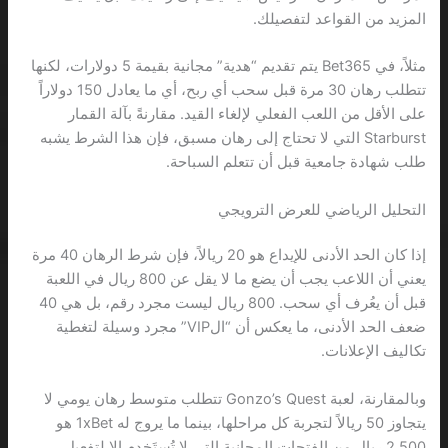
المزيد من القواعد لتفصيلك.
مثلاً، في Bet365 يتم تقديم “هدية” مجانية بقيمة 5 دولارات، لكنها
تتطلب رهان 30 مرة قبل سحب أي ربح، أي ما يعادل 150 دولاراً
على الأقل من اللعب الفعلي لإلغاء القيد. مقارنةً بآلة القمار
Starburst التي لا تحتاج إلى رهان مسبق، فإن هذا الشرط يشبه
طلب شهادة جامعية قبل أن تتعلم السباحة.
التحليل الرياضي للعرض الترويجي
إذا كان الحد الأدنى للإيداع هو 20 ريالاً، فإن شرط الرهان 40 مرة
يعني أن اللاعب يجب أن يضع ما لا يقل عن 800 ريال في اللعبة
قبل أن يعُرف أي سحب. 800 ريال ليست مجرد رقم، بل هي 40
ضعف الحد الأدنى، ما يعكس أن “الVIP” مجرد وسيلة لتغطية
تكاليف الإعلانات.
وبالمقارنة، لعبة Gonzo’s Quest تتطلب متوسط رهان يومي لا
يتجاوز 50 ريالاً لتجربة كل مراحلها، بينما ما يروج له 1xBet هو
2,500 ريال من الفتحات المجانية التي لا تُستَخدم إلا لتفعيل