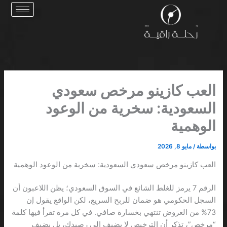
خطي
لى
لمحتوى
العب كازينو مرخص سعودي
السعودية: سخرية من الوعود
الوهمية
بواسطة
/
مايو 8, 2026
العب كازينو مرخص سعودي السعودية: سخرية من الوعود الوهمية
الرقم 7 يرمز للغلط الشائع في السوق السعودي؛ يظن اللاعبون أن
السجل الحكومي هو ضمان للربح السريع، لكن الواقع يقول إن
73% من العروض تنتهي بخسارة صافي. في كل مرة تقرأ فيها كلمة
“مرخص”، تذكر أن الترخيص لا يضيف إلى رصيدك، بل يضيف