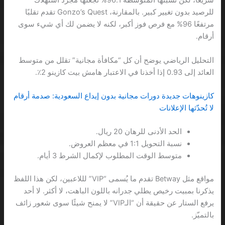
سريعًا، لكن نسبتها المتوسطة 96.1% تجعلها مجرد استهلاك
للرصيد بدون تغيير كبير. بالمقارنة، Gonzo’s Quest تقدم تقلبًا
مرتفعًا 96% مع فرص فوز أكبر، لكنه لا يضمن لك أي شيء سوى
أرقام.
التحليل الرياضي يوضح أن كل “مكافأة مجانية” تقلل من متوسط
العائد إلى 0.93 إذا أخذنا في الاعتبار هامش بيت كازينو 2٪.
كازينوهات جديدة دورات مجانية بدون إيداع السعودية: صدمة أرقام
لا تُحدّثها الإعلانات
الحد الأدنى للرهان 20 ريال.
نسبة التحويل 1:1 في معظم العروض.
متوسط الوقت المطلوب لإكمال الشرط 3 أيام.
مواقع مثل Betway تقدم ما يُسمى “VIP” لللاعبين، لكن هذا اللفظ
يذكرنا بمبيت رخيص يطلي جدرانه باللون الباهت، لا أكثر. لا أحد
يرفع الستار عن حقيقة أن “الـVIP” لا يمنح شيئًا سوى شعور زائف
بالتميّز.