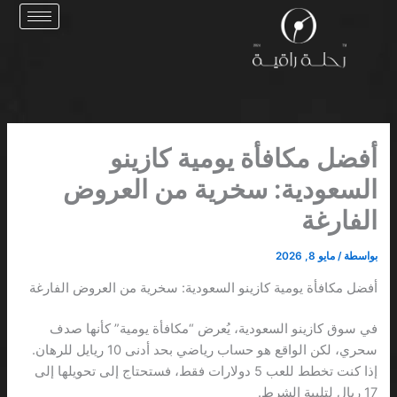
خطي
لى
لمحتوى
أفضل مكافأة يومية كازينو
السعودية: سخرية من العروض
الفارغة
بواسطة
/
مايو 8, 2026
أفضل مكافأة يومية كازينو السعودية: سخرية من العروض الفارغة
في سوق كازينو السعودية، يُعرض “مكافأة يومية” كأنها صدف
سحري، لكن الواقع هو حساب رياضي بحد أدنى 10 ريايل للرهان.
إذا كنت تخطط للعب 5 دولارات فقط، فستحتاج إلى تحويلها إلى
17 ريال لتلبية الشرط.