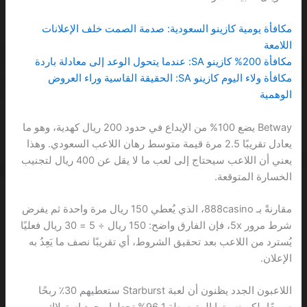
مكافأة يومية كازينو السعودية: صدمة الصمت خلف الإعلانات
اللامعة
مكافأة 200% كازينو SA: عندما يتحول الوعد إلى معادلة باردة
مكافأة ولاء اليوم كازينو SA: الحقيقة القاسية وراء العروض
الوهمية
Betway يضع 100% من الإيداع في حدود 200 ريال كهدية، وهو ما
يعادل تقريبًا 2.5 مرة قيمة متوسط رهان اللاعب السعودي. وهذا
يعني أن اللاعب سيحتاج إلى لعب ما لا يقل عن 400 ريال لتجنيب
الخسارة المتوقعة.
مقارنةً بـ 888casino، الذي يُعطي 150 ريال مرة واحدة ثم يفرض
شرط مرور 5x، فإن الفارق واضح: 150 ريال ÷ 5 = 30 ريال فعليًا
يُسترد من اللاعب بعد تحقيق الشروط، أي تقريبًا نصف ما يَعِدُ به
الإعلان.
اللاعبون الجدد يظنون أن لعبة Starburst ستعطيهم 30٪ ربحًا