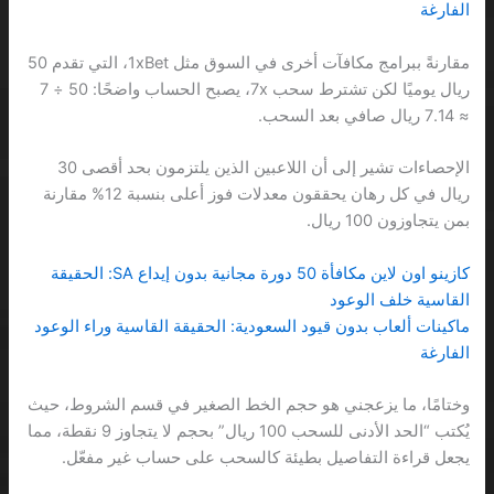
الفارغة
مقارنةً ببرامج مكافآت أخرى في السوق مثل 1xBet، التي تقدم 50
ريال يوميًا لكن تشترط سحب 7x، يصبح الحساب واضحًا: 50 ÷ 7
≈ 7.14 ريال صافي بعد السحب.
الإحصاءات تشير إلى أن اللاعبين الذين يلتزمون بحد أقصى 30
ريال في كل رهان يحققون معدلات فوز أعلى بنسبة 12% مقارنة
بمن يتجاوزون 100 ريال.
كازينو اون لاين مكافأة 50 دورة مجانية بدون إيداع SA: الحقيقة
القاسية خلف الوعود
ماكينات ألعاب بدون قيود السعودية: الحقيقة القاسية وراء الوعود
الفارغة
وختامًا، ما يزعجني هو حجم الخط الصغير في قسم الشروط، حيث
يُكتب “الحد الأدنى للسحب 100 ريال” بحجم لا يتجاوز 9 نقطة، مما
يجعل قراءة التفاصيل بطيئة كالسحب على حساب غير مفعّل.