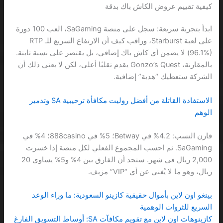
كيفية تقييم عروض الكاش باك بدقة
ابدأ بتجربة سريعة: سجل على منصة SaGaming، العب 100 دورة
على لعبة Starburst، وراقب كيف أن الارتفاع السريع للـ RTP
(96.1%) لا يضمن أي كاش باك إضافي، بل يقتصر على نسبة ثابتة.
بالمقارنة، Gonzo’s Quest يقدم تقلبًا أعلى، لكن لا يعني ذلك أن
الشركة ستعطيك “هدية” إضافية.
الاستفادة القاتلة من أفضل روليت مكافأة ترحيبية SA وتدمير
الوهم
قارن النسب: 4.2% في Betway؛ 5% في 888casino؛ 4% في
SaGaming. ثم احسب المجموع الفعلي لكل منصة إذا خسرت
2,000 ريال في شهر. ستجد أن الفارق بين 4% و5% يساوي 20
ريال، وهو ما لا يُغني عن أي “VIP” مزيف.
بينغو اون لاين بأموال حقيقية كازينو السعودية: ما وراء الوعد
السريع للثروات الوهمية
كازينوهات اون لاين مع تقويم مكافآت SA: أوساط التسويق الفارغ