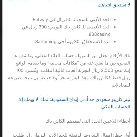
لا تستحق انتباهك
الحد الأدنى للسحب: 50 ريال في Betway.
الحد الأقصى للـ كاش باك اليومي: 300 ريال في
888casino.
مدة الاستحقاق: 30 يوماً في SaGaming.
تلك الأرقام تجعل من السهولة حساب العائد الفعلي، وتكشف عن
الفجوة بين ما يُعلن عنه من “مكافآت مجانية” وما يقدمه الواقع.
إنك تدفع 2,500 ريال لتجربة ألعاب عالية التقلب، وتُسترد 100
ريال فقط ككاش باك، وهذا ليس سحراً ولا خدعة، بل نتيجة صريحة
للمعادلات.
تيثر كازينو سعودي حد أدنى إيداع السعودية: لماذا لا يهمك إلا
الحساب البنكي
أخطاء اللاعبين الجدد التي تُفقدهم الكاش باك
أول خطأ: إهمال الشروط الدقيقة للحد الأدنى للرهان. إذا طلبت