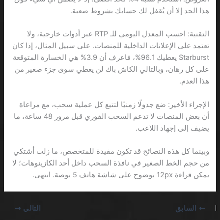
هذا الحد إلا أن يُقفل لك حسابك بشروط صعبة.
التقنية: احسب المعدل اليومي للـ RTP عبر أدوات خارجية، ولا
تعتمد على الإعلانات الداخلية للمنصات. على سبيل المثال، إذا كان
Starburst يعطيك 96.1%، فاعرف أن 3.9% هي الخسارة المتوقعة
على كل رهان، وبالتالي الكاش باك لن يغطي سوى جزء صغير من
هذا العدم.
الإجراء الأخير: ضع جدولًا زمنيًا لتتبع كل عملية سحب، مع مراعاة
أن بعض المنصات لا تدعم السحب الفوري قبل مرور 48 ساعة، ما
يضيف إلى إجهاد اللاعب.
وبينما كل هذه النصائح قد تكون مفيدة للمتخصص، ما زلت أشتكي
من حجم الخط الصغير في نافذة السحب داخل أحد الكازينوهات؛ لا
يمكن قراءة 12px بوضوح على شاشة هاتف 5 بوصة. انتهى.
السابق
التالي