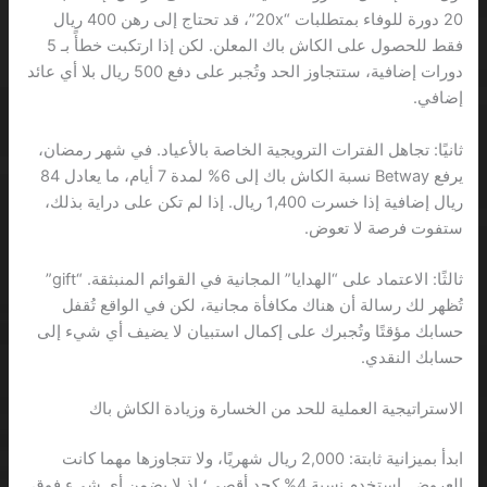
20 دورة للوفاء بمتطلبات “20x”، قد تحتاج إلى رهن 400 ريال
فقط للحصول على الكاش باك المعلن. لكن إذا ارتكبت خطأً بـ 5
دورات إضافية، ستتجاوز الحد وتُجبر على دفع 500 ريال بلا أي عائد
إضافي.
ثانيًا: تجاهل الفترات الترويجية الخاصة بالأعياد. في شهر رمضان،
يرفع Betway نسبة الكاش باك إلى 6% لمدة 7 أيام، ما يعادل 84
ريال إضافية إذا خسرت 1,400 ريال. إذا لم تكن على دراية بذلك،
ستفوت فرصة لا تعوض.
ثالثًا: الاعتماد على “الهدايا” المجانية في القوائم المنبثقة. “gift”
تُظهر لك رسالة أن هناك مكافأة مجانية، لكن في الواقع تُقفل
حسابك مؤقتًا وتُجبرك على إكمال استبيان لا يضيف أي شيء إلى
حسابك النقدي.
الاستراتيجية العملية للحد من الخسارة وزيادة الكاش باك
ابدأ بميزانية ثابتة: 2,000 ريال شهريًا، ولا تتجاوزها مهما كانت
العروض. استخدم نسبة 4% كحد أقصى؛ إذ لا يضمن أي شيء فوق