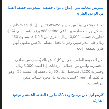
سلوتس مجانية بدون إيداع بأموال حقيقية السعودية: حقيقة القليل
من الوعود الفارغة
أمثلة حية: في بيتكوين كازينو “Betway”، يرسل لك 3.5% كاش باك
بعد كل جولة خسارة، بينما في 888casino يرفع النسبة إلى 4% إذا
تجاوزت حسابك 10,000 ريال. الفرق بين 0.5% قد يساوي 150
ريال على مدار شهر، وهو ما يجعل معظم اللاعبين يظنون أنهم
فازوا بصفقة رابحة.
لكن الحقيقة القاسية هي أن كل كاش باك يُحسب من صافي
الخسارة، وليس من إجمالي الرهانات. إذا لعبت 5,000 ريال
وخسرت 1,200، ستحصل على 60 ريال فقط إذا النسبة 5%، وهو
ما يُظهر أن “free” ليست مجانية بل مجرد حساب متقن
للرياضيات.
كازينو اون لاين برنامج ولاء SA: ما وراء النقاط اللامعة والوعود
الفارغة