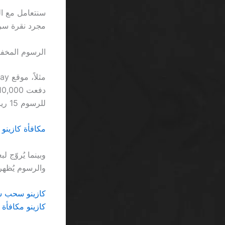
مجرد نقرة سريعة، ف
الرسوم المخفية الت
للرسوم 15 ريالًا، لذا إذا سحبّت 400 ريال ستحس بالفرق الجسيم.
مكافأة كازينو رهان منخفض SA: عندم
وبينما يُروّج
والرسوم يُظهر أن 0.7٪ من اللاعبين يتركون أمو
كازينو سحب سر
كازينو مكافأة فورية بعد التسجيل SA: