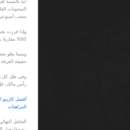
سحب أسبوعي بقيمة 0
80% مقارنةً بالمعايير الدولية. هذا يعني أن 8 مرات على الأقل ستضطر إلى إعادة طلب السحب.
حقيقة الغرفة 
رأس مالك، فإن احتمالية
المراهنات
التحليل النهائ
رسومًا تصل إلى 12 ريالًا، فهو لا يختلف عن بائع يبيع “gift”