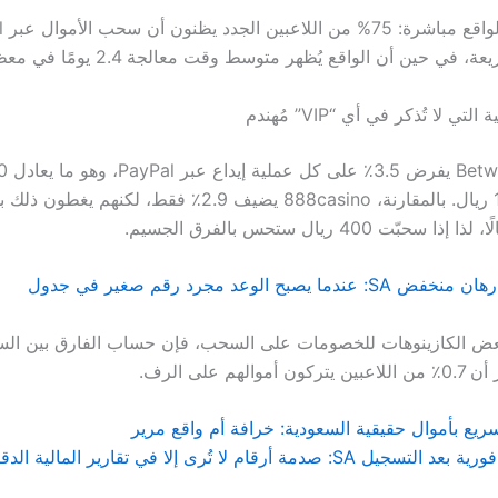
ي حين أن الواقع يُظهر متوسط وقت معالجة 2.4 يومًا في معظم المواقع.
ي لا تُذكر في أي “VIP” مُهندم
دفعت 10,000 ريال. بالمقارنة، 888casino يضيف 2.9٪ فقط، لكنهم ي
ا يصبح الوعد مجرد رقم صغير في جدول
 لبعض الكازينوهات للخصومات على السحب، فإن حساب الفارق بين ال
الهم على الرف.
يع بأموال حقيقية السعودية: خرافة أم واقع مرير
 صدمة أرقام لا تُرى إلا في تقارير المالية الدقيقة