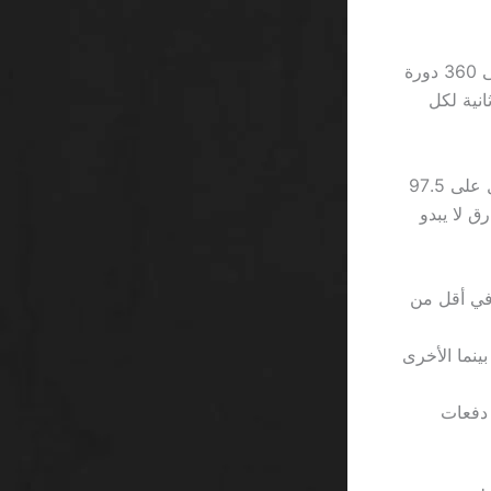
لعبة Starburst تقدم دورة دائرية كل 0.28 ثانية، وهذا يعني أن اللاعب سيحصل على 360 دورة
واحدة إذا لعب بلا توقف. بالمقابل، Gonzo’s Quest تتطلب متوسط 4.5 ثانية لكل
إذا قمت بحساب العائد من 100 دورة في Starburst مع معدل ربح 97.5٪، ستحصل على 97.5
ل على 95 ربحًا فقط. الفارق لا يبدو
ّذون السحب في أقل من
صيد المطلوب; بعض الكازينوهات تطلب 25 ريالًا بينما الأخرى
جد “free money”، بل فقط دفعات