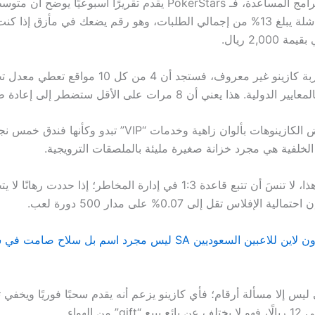
أما بالنسبة للبرامج المساعدة، فـ PokerStars يقدم تقريرًا أسبوعيًا يوضح 
السحوبات الفاشلة يبلغ 13% من إجمالي الطلبات، وهو رقم يضعك في مأزق إذا
2,00 ريال.
وإذا قررت تجربة كازينو غير معروف، فستجد أن 4 من كل 
وبينما يعلو بعض الكازينوهات بألوان زاهية وخدمات “VIP” تبدو وكأنه
الخلفية هي مجرد خزانة صغيرة مليئة بالملصقات الترويجية.
 الإفلاس تقل إلى 0.07% على مدار 500 دورة لعب.
أفضل كازينو اون لاين للاعبين السعوديين SA ليس مجرد اسم بل سلاح صام
ي ليس إلا مسألة أرقام؛ فأي كازينو يزعم أنه يقدم سحبًا فوريًا ويخفي
 من الهواء.