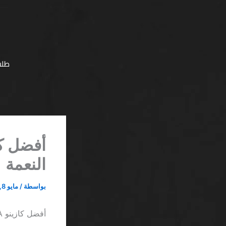
خطي
لى
لمحتوى
طلب
النعمة
بواسطة
/
مايو 8, 2026
أفضل كازينو PayPal SA لا يبيع لك الوعد بخفة النعمة