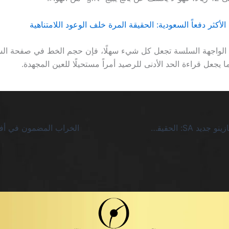
أكثر دفعاً السعودية: الحقيقة المرة خلف الوعود اللامتناهية
 الواجهة السلسة تجعل كل شيء سهلًا، فإن حجم الخط في صفحة السح
مكافأة ترحيبية كازينو جديد SA: الحقيقة السامة وراء العروض اللامتناهية