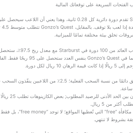
ب الفتحات السريعة على توقعاتك المالية
في ساعة 
روقات تخلق بيئة مختلفة تمامًا للميزانية.
ربحًا نظريًا، بينما في Gonzo’s Quest بنفس العدد ستحص
ة الرهان 10 ريال لكل دورة.
تحقق دائمًا من نسبة السحب الفعلية؛ 2.5٪ من اللاعبين ينف
قارن بين الحد الأدنى للر
طلب أكثر من 5 ريال.
تتبع مكافأة “free” التي تُعطيها المواقع؛ لا تو
ة بشروط لا تنتهي.