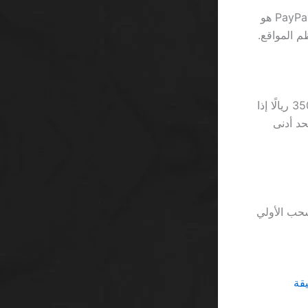
سنتعامل مع الواقع مباشرة: 75% من اللاعبين الجدد يظنون أن سحب الأموال عبر PayPal هو
مثلاً، موقع Betway يفرض 3.5٪ على كل عملية إيداع عبر PayPal، وهو ما يعادل 350 ريالًا إذا
غطون ذلك بحد أدنى
سحب الأولي