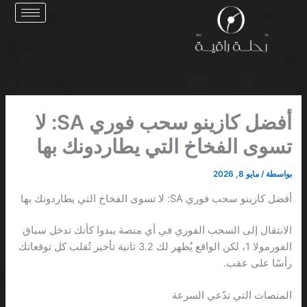
خطي
لى
لمحتوى
أفضل كازينو سحب فوري SA: لا
تسوى الفخاخ التي يطاردونك بها
بواسطة
/
مايو 8, 2026
أفضل كازينو سحب فوري SA: لا تسوى الفخاخ التي يطاردونك بها
الانتقال إلى السحب الفوري في أي منصة يبدوا كأنك تدخل سباق
الفورمولا 1، لكن الواقع يُظهر لك 3.2 ثانية تأخير تُقلب كل توقعاتك
رأسًا على عقب.
المنصات التي تدّعي السرعة