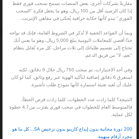
مقارنةً بشركات أخرى، بعض المنصات تسمح بسحب فوري فقط
إذا كان الرصيد أقل من 100 ريال، وهو ما يجعل فكرة “السحب
الفوري” تبدو كأنها حكاية خرافية يُحكى في مقاهي الإنترنت.
وبما أن القواعد الخفية لا تُذكر في الشروط العامة، فإنك قد تواجه
حدًا أقصى للمعاملات اليومية يبلغ 5,000 ريال، وهو ما يعني أنك
تحتاج إلى تقسيم طلباتك إلى ثلاث مراحل، كل مرة تُقابل بنظام
“نعم، لا” من فريق الدعم.
وفي أحد الاختبارات، تم سحب 750 ريال خلال 9 دقائق، لكنه
استغرق 6 دقائق إضافية لتأكيد الهوية عبر رفع وثائق، كما لو كان
عليك أن تُعيد تعبئة استمارة كأنها نموذج طلب تأشيرة.
النتيجة؟ كلما زادت عدد الخطوات، كلما زادت فرص الخطأ،
فالمتوسط العام للخطوات في سحب فوري يقترب من 4.7 خطوة
لكل عملية.
200 دورة مجانية بدون إيداع كازينو بدون ترخيص SA… كل ما هو
مجرد أرقام مبهمة