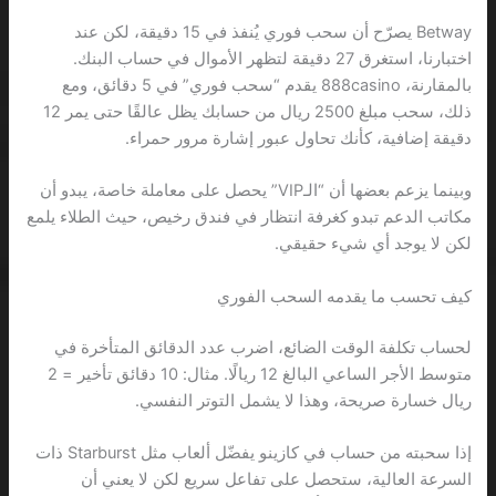
Betway يصرّح أن سحب فوري يُنفذ في 15 دقيقة، لكن عند
اختبارنا، استغرق 27 دقيقة لتظهر الأموال في حساب البنك.
بالمقارنة، 888casino يقدم “سحب فوري” في 5 دقائق، ومع
ذلك، سحب مبلغ 2500 ريال من حسابك يظل عالقًا حتى يمر 12
دقيقة إضافية، كأنك تحاول عبور إشارة مرور حمراء.
وبينما يزعم بعضها أن “الـVIP” يحصل على معاملة خاصة، يبدو أن
مكاتب الدعم تبدو كغرفة انتظار في فندق رخيص، حيث الطلاء يلمع
لكن لا يوجد أي شيء حقيقي.
كيف تحسب ما يقدمه السحب الفوري
لحساب تكلفة الوقت الضائع، اضرب عدد الدقائق المتأخرة في
متوسط الأجر الساعي البالغ 12 ريالًا. مثال: 10 دقائق تأخير = 2
ريال خسارة صريحة، وهذا لا يشمل التوتر النفسي.
إذا سحبته من حساب في كازينو يفضّل ألعاب مثل Starburst ذات
السرعة العالية، ستحصل على تفاعل سريع لكن لا يعني أن