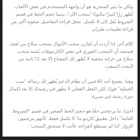
ولكن ما يثير السخرية هو أن واجهة المستخدم في بعض الألعاب
تُظهر زرًا كبيرًا مكتوبًا “سحب الآن”، بينما حجم الخط في قسم
الشروط يُقل إلى 8 بكسل، تجعل قراءة التفاصيل صعوبة أكبر من
قراءة تعليمات طيران.
كلام آخر: إذا أردت أن تُقارن سحب الأموال بسحب سلاح من لعبة،
فستجد أن السحب الفوري في بعض الكازينوهات يُشبه سحب
سلاح من خزانة مخفية لا تُظهر لك المفتاح إلا بعد 12 ثانية من
البحث المتعب.
وهنا، يفضح أحد اللاعبين أن نظام الدعم يُظهر لك رسالة “تمت
العملية” فورًا، لكن الفعل الفعلي لا يظهر في رصيدك إلا بعد إكمال
دورة زمنية غير مبررة.
أخيرًا، ما يزعجني حقًا هو حجم الخط الصغير في قسم “الشروط
العامة” داخل تطبيق كازينو ما؛ 9 بكسل فقط، كأنهم يترجمون
للزوار “إذا لم تستطع القراءة، فأنت لا تستحق السحب”.