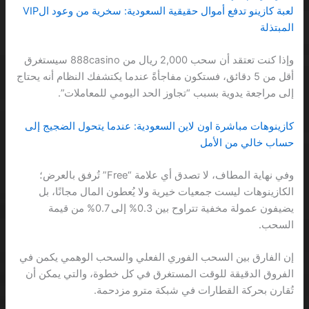
لعبة كازينو تدفع أموال حقيقية السعودية: سخرية من وعود الVIP
المبتذلة
وإذا كنت تعتقد أن سحب 2,000 ريال من 888casino سيستغرق
أقل من 5 دقائق، فستكون مفاجأةً عندما يكتشفك النظام أنه يحتاج
إلى مراجعة يدوية بسبب “تجاوز الحد اليومي للمعاملات”.
كازينوهات مباشرة اون لاين السعودية: عندما يتحول الضجيج إلى
حساب خالي من الأمل
وفي نهاية المطاف، لا تصدق أي علامة “Free” تُرفق بالعرض؛
الكازينوهات ليست جمعيات خيرية ولا يُعطون المال مجانًا، بل
يضيفون عمولة مخفية تتراوح بين 0.3% إلى 0.7% من قيمة
السحب.
إن الفارق بين السحب الفوري الفعلي والسحب الوهمي يكمن في
الفروق الدقيقة للوقت المستغرق في كل خطوة، والتي يمكن أن
تُقارن بحركة القطارات في شبكة مترو مزدحمة.