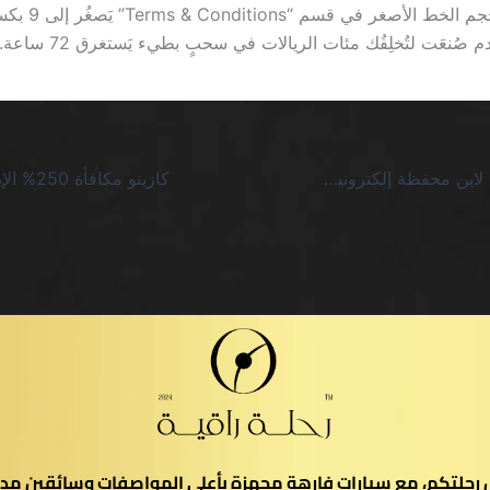
وتكتشف أن حجم الخط 
صُنعَت لتُخلِفُك مئات الريالات في سحبٍ بطيء يَستغرق 72 ساعة.
أفضل كازينو اون لاين محفظة إلكترونية SA: صراحةً لا شيء يبرره الفخامة الوهمية
يل رحلتكم، مع سيارات فارهة مجهزة بأعلى المواصفات وسائقين مدر