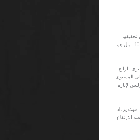
 جوائز لا يمكن تحقيقها
بفعالية، لأن كل ربح يخرج عبر جدار حمايةٍ يُقَيِّم 0.12% فقط. إذاً، 0.12% من 100,000 ريال هو
ى المستوى الرابع
لوا إلى المستوى
، وليس لإثارة
ا، Gonzo’s Quest تقدم خيارًا للتقدم بسرعة عبر خاصية “Avalanche”، حيث يزداد
تحصد الارتفاع