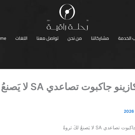
 الخدمة
مشاركاتنا
من نحن
تواصل معنا
اللغات
ome
أفضل كازينو جاكبوت تصاعدي SA ل
عدي SA لا يَصنعُ لكَ ثروةً