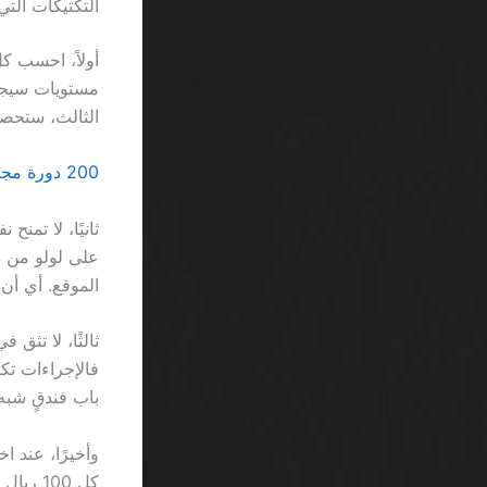
التكتيكات التي 
الثالث، ستحصل على 0.75 من الزيادة الكاملة فقط، أي خس
200 دورة مجانية بدون إيداع كازينو بدون ترخيص SA… كل ما هو مجرد أرقام مبهمة
الموقع. أي أن “الـ free” هو مجرد وسيلة لإغ
باب فندقٍ شبه