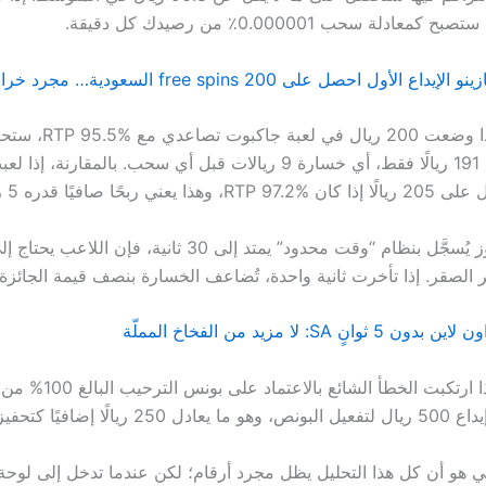
عادلة سحب 0.000001٪ من رصيدك كل دقيقة.
مثال عملي: إذا وضعت 200 ريال في 
وبما أن كل فوز يُسجَّل بنظام “وقت محدود” يمتد إلى 30 ثانية، فإن 
الصقر. إذا تأخرت ثانية واحدة، تُضاعف الخسارة بنصف قيمة الجائزة.
نٍ SA: لا مزيد من الفخاخ المملّة
ا إضافيًا كتحفيز زائف.
ي هو أن كل هذا التحليل يظل مجرد أرقام؛ لكن عندما تدخل إلى لوحة