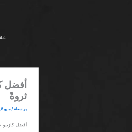
خطي
لى
لمحتوى
طلب
ثروةً
بواسطة
/
مايو 8, 2026
أفضل كازينو جاكبوت تصا