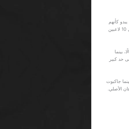
 150% إلى رهنه الأول؛ يبدو كأنهم
يُعيدون ضبط مؤشر التضخم على مستوى 2% فقط للعبهم. لكن الواقع أن 7 من كل 10 لاعبين
 في تقريرها أن المتوسط اليومي للرهانات يبلغ 3,250 ريالًا، بينما
تشبه إلى حد كبير
سرعة الانفجار وتُعطي فرص فوز كل 0.7 ثانية، بينما جاكبوت
ةً أقل من قيمة الرهان الأصلي.