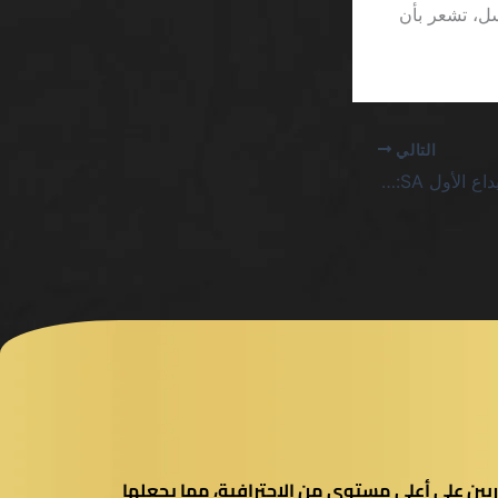
الأصغر في قسم “Terms & Conditions” يَصغُر إلى 9 بكسل، تشعر بأن
التالي
كازينو مكافأة 250% الإيداع الأول SA: حقيقة لا تُقنِّع المستهلكين بسحر الخداع
بين على أعلى مستوى من الاحترافية، مما يجعلها