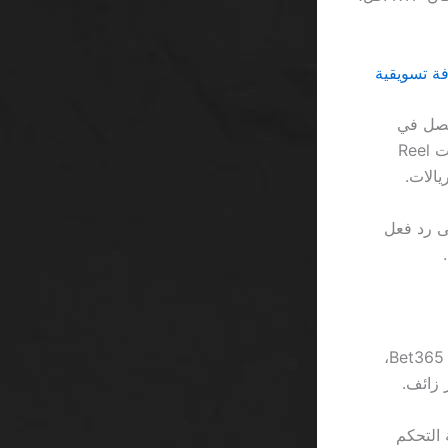
لعبة جاكبوت تصاعدي مع RTP 95.5%، ستحصل في
المتوسط على 191 ريالًا فقط، أي خسارة 9 ريالات قبل أي سحب. بالمقارنة، إذا لعبت Reel
اللاعب يحتاج إلى رد فعل
وفي النهاية، إذا ارتكبت الخطأ الشائع بالاعتماد على بونس الترحيب البالغ 100% من Bet365،
 التحكم