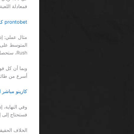
فمعادلة اللعبة ستصبح كم
prontobet كازينو الإيداع الأول احصل على 200 free spins السعودية… مجرد خرافة تسويقية
Rush، ستحصل على 205 ريالًا إذا كان RTP 97.2%، وهذا يعني ربحًا صافيًا قدره 5 ريالات.
أسرع من طائر 
كازينو مباشر اون لاين بدون 5 ثوا
فستحتاج إلى إيداع 500 ريال لتفعيل البونص، وهو ما يعادل 250 ريالً
الخلاف الحقيق