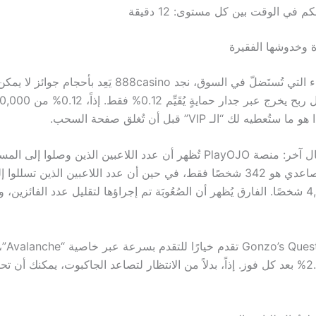
كم في الوقت بين كل مستوى: 12 دقيقة
ة وخدوشها الفقيرة
من بين الأسماء التي تُستَضلّ في السوق، نجد 888casino يَعِد بأحجام
ولكن هناك مثال آخر: منصة PlayOJO تُظهر أن عدد اللاعبين الذين وصلوا إل
في جاكبوت تصاعدي هو 342 شخصًا فقط، في حين أن عدد اللاعبين الذين تسل
الثاني هو 4,587 شخصًا. الفارق يُظهر أن الصُعُوبَة تم إجراؤها لتقليل عدد الفائزين
في مقارنته
العائد بنسبة 2.5% بعد كل فوز. إذاً، بدلاً من الانتظار لتصاعد الجاكبوت، يمكنك أن 