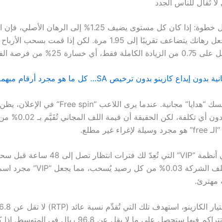
لا تُقال للناس الجدد
مستويات سيجعل رهانك يتضاعف تقريبًا إلى 1.95 مرة. لكن إذا قمت ب
ارة 25% من فرصة الفوز الكامل.
ثانيًا، لا تمنح نفسك “هدايا” مجانية. عندما يرى اللاعب “
على لولو من دون أي تكلفة، لك
راء غير مطلع.
ثالثًا، لا تثق في أنظمة “VIP” التي تُعِدّ لك فترات ان
فالإجراءات تكلف الشركة 0.03% من كل رصي
 مهترئ.