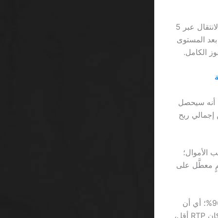
أولاً، احسب كل خطوة: إذا كان كل مستوى يضيف 1.25% إلى الرهان الأصلي، فإن الانتقال عبر 5
سحب الأرباح بعد المستوى
Free spin” في الإعلان، يظن أنه سيحصل
ن الحقيقة أن قيمة اللف المجاني تُقَيَّم بـ 0.02% من إجمالي ربح
تظار تصل إلى 48 ساعة قبل سحب الأموال؛
د يُسحب، مما يجعل “VIP” مجرد اسمٍ معطَّل على
وأخيرًا، عند اختيار الكازينو، استهدف تلك التي تُقدِّم نسبة عائد (RTP) لا تقل عن 96.8%؛ أي أن
كل 100 ريال تتراكم فيها ستحصل على ما لا يقل عن 96.8 ريال في المتوسط. إذا كان RTP أقل،