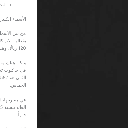
التح
الأسماء الكبير
120 ريالًا، وهذا هو ما ستُعطيه لك “الـ VIP” قبل أن تُغلق صفحة السحب.
الحماس.
فوراً.