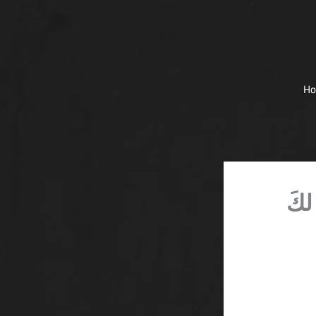
H
ا يَصنعُ لكَ