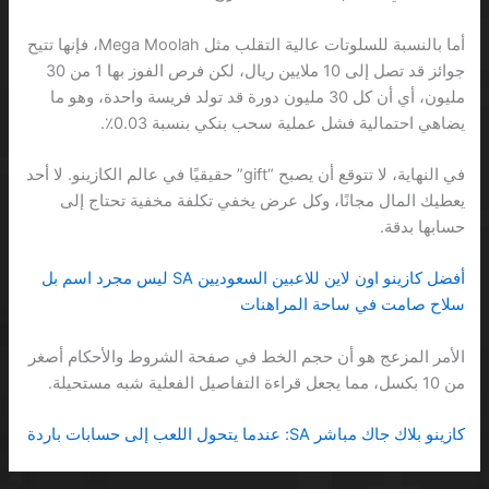
أما بالنسبة للسلوتات عالية التقلب مثل Mega Moolah، فإنها تتيح
جوائز قد تصل إلى 10 ملايين ريال، لكن فرص الفوز بها 1 من 30
مليون، أي أن كل 30 مليون دورة قد تولد فريسة واحدة، وهو ما
يضاهي احتمالية فشل عملية سحب بنكي بنسبة 0.03٪.
في النهاية، لا تتوقع أن يصبح “gift” حقيقيًا في عالم الكازينو. لا أحد
يعطيك المال مجانًا، وكل عرض يخفي تكلفة مخفية تحتاج إلى
حسابها بدقة.
أفضل كازينو اون لاين للاعبين السعوديين SA ليس مجرد اسم بل
سلاح صامت في ساحة المراهنات
الأمر المزعج هو أن حجم الخط في صفحة الشروط والأحكام أصغر
من 10 بكسل، مما يجعل قراءة التفاصيل الفعلية شبه مستحيلة.
كازينو بلاك جاك مباشر SA: عندما يتحول اللعب إلى حسابات باردة