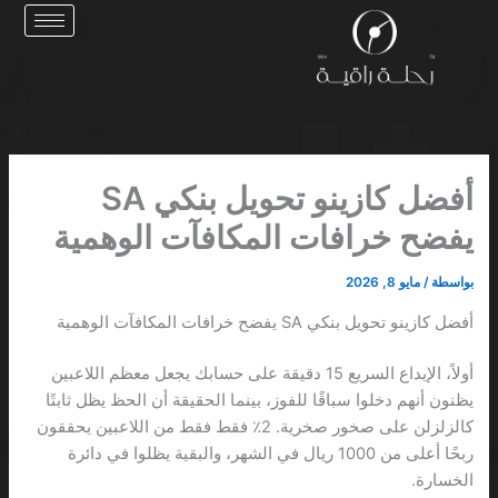
خطي
لى
لمحتوى
أفضل كازينو تحويل بنكي SA
يفضح خرافات المكافآت الوهمية
بواسطة
/
مايو 8, 2026
أفضل كازينو تحويل بنكي SA يفضح خرافات المكافآت الوهمية
أولاً، الإيداع السريع 15 دقيقة على حسابك يجعل معظم اللاعبين
يظنون أنهم دخلوا سباقًا للفوز، بينما الحقيقة أن الحظ يظل ثابتًا
كالزلزلن على صخور صخرية. 2٪ فقط فقط من اللاعبين يحققون
ربحًا أعلى من 1000 ريال في الشهر، والبقية يظلوا في دائرة
الخسارة.