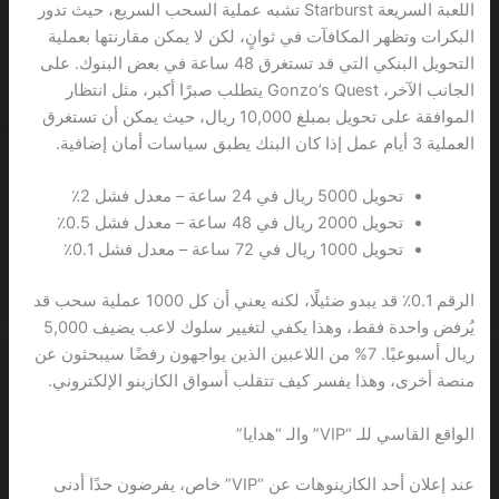
اللعبة السريعة Starburst تشبه عملية السحب السريع، حيث تدور
البكرات وتظهر المكافآت في ثوانٍ، لكن لا يمكن مقارنتها بعملية
التحويل البنكي التي قد تستغرق 48 ساعة في بعض البنوك. على
الجانب الآخر، Gonzo’s Quest يتطلب صبرًا أكبر، مثل انتظار
الموافقة على تحويل بمبلغ 10,000 ريال، حيث يمكن أن تستغرق
العملية 3 أيام عمل إذا كان البنك يطبق سياسات أمان إضافية.
تحويل 5000 ريال في 24 ساعة – معدل فشل 2٪
تحويل 2000 ريال في 48 ساعة – معدل فشل 0.5٪
تحويل 1000 ريال في 72 ساعة – معدل فشل 0.1٪
الرقم 0.1٪ قد يبدو ضئيلًا، لكنه يعني أن كل 1000 عملية سحب قد
يُرفض واحدة فقط، وهذا يكفي لتغيير سلوك لاعب يضيف 5,000
ريال أسبوعيًا. 7% من اللاعبين الذين يواجهون رفضًا سيبحثون عن
منصة أخرى، وهذا يفسر كيف تتقلب أسواق الكازينو الإلكتروني.
الواقع القاسي للـ “VIP” والـ “هدايا”
عند إعلان أحد الكازينوهات عن “VIP” خاص، يفرضون حدًا أدنى