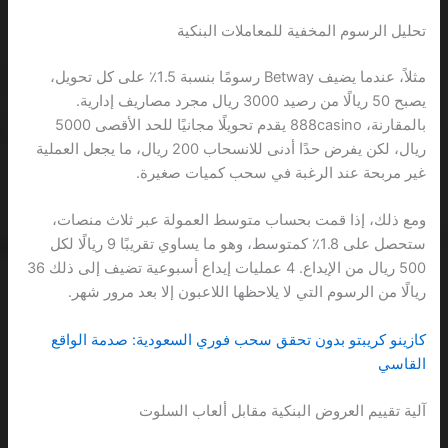
تحليل الرسوم المخفية للمعاملات البنكية
مثلاً، عندما يضيف Betway رسومًا بنسبة 1.5٪ على كل تحويل،
يصبح 50 ريالًا من رصيد 3000 ريال مجرد مصاريف إدارية.
بالمقارنة، 888casino يقدم تحويلًا مجانيًا للحد الأقصى 5000
ريال، لكن يفرض حدًا أدنى للانسحاب 200 ريال، ما يجعل العملية
غير مربحة عند الرغبة في سحب كميات صغيرة.
ومع ذلك، إذا قمت بحساب متوسط ​​العمولة عبر ثلاث منصات،
ستحصل على 1.8٪ كمتوسط، وهو ما يساوي تقريبًا 9 ريالًا لكل
500 ريال من الإيداع. 4 عمليات إيداع أسبوعية تضيف إلى ذلك 36
ريالًا من الرسوم التي لا يلاحظها اللاعبون إلا بعد مرور شهر.
كازينو كريبتو بدون تحقق سحب فوري السعودية: صدمة الواقع
القاسي
آلية تقييم العروض البنكية مقابل ألعاب السلوت