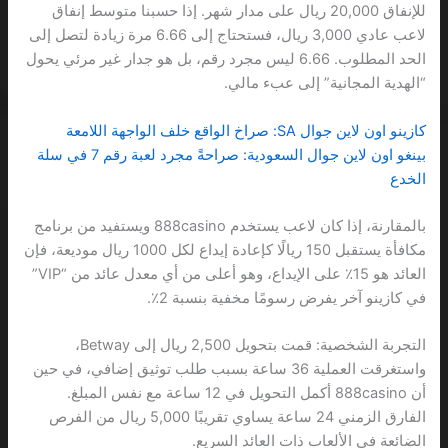
للإنفاق 20,000 ريال على مدار شهر. إذا حسبنا متوسط إنفاق
لاعب عادي 3,000 ريال، فستحتاج إلى 6.66 مرة زيادة لتصل إلى
الحد المطلوب. 6.66 ليس مجرد رقم، بل هو جدار غير مرئي يحول
“الهدية المجانية” إلى عبء مالي.
كازينو اون لاين جوال SA: صراخ الواقع خلف الواجهة اللامعة
بينغو اون لاين جوال السعودية: صراحةً مجرد لعبة رقم 7 في سلة
الخدع
بالمقارنة، إذا كان لاعب يستخدم 888casino ويستفيد من برنامج
مكافأة يستقبل 150 ريالًا كإعادة إيداع لكل 1000 ريال موديعة، فإن
العائد هو 15٪ على الإيداع، وهو أعلى من أي معدل عائد من “VIP”
في كازينو آخر يفرض رسومًا مخفية بنسبة 2٪.
التجربة الشخصية: قمت بتحويل 2,500 ريال إلى Betway،
واستغرقت العملية 36 ساعة بسبب طلب توثيق إضافي، في حين
أن 888casino أكمل التحويل في 12 ساعة مع نفس المبلغ.
الفارق الزمني 24 ساعة يساوي تقريبًا 5,000 ريال من الفرص
الضائعة في الألعاب ذات العائد السريع.