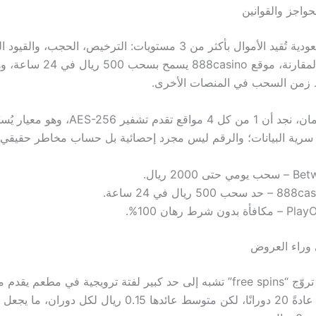
لحواجز والقوانين
الإجراءات السعودية تُقيد الأموال بأكثر من 3 مستويات: الترخيص، الحجب، 
على البنوك. بالمقارنة، موقع 888casino
من السحب في المنصات الأخرى.
عند مقارنة الأمان، نجد أن 1 من كل 4 مواقع تقدم تشفير 
سرية البيانات؛ والرقم ليس مجرد إحصائية بل حساب مخاطر حقيقي.
ومي حتى 2000 ريال.
حد سحب 500 ريال في 24 ساعة.
فأة بدون شرط رهان 100%.
ي وراء العروض
الإعلانات التي تروّج “free spins” تشبه إلى حد كبير لفتة ترويجية في مطعم 
مجانية؛ عددها عادةً 20 دورانًا، لكن متوسط عائدها 0.15 ريال لكل