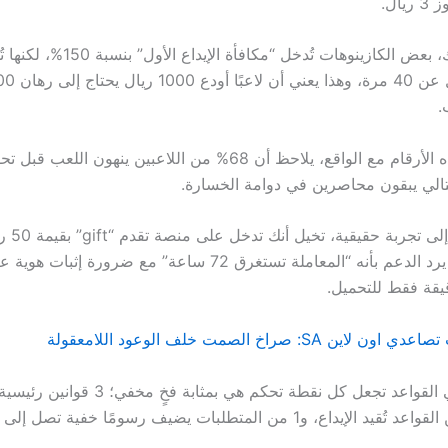
ال.
إضافةً إلى ذلك، بعض الكازينوهات تُدخل “م
.
عند مقارنة هذه الأرقام مع الواقع، يلاحظ أن 68% من اللاعبين ينهون
لتالي يبقون محاصرين في دوامة الخسارة.
ولنقل القا
تطلب سحبها، يرد الدعم بأنه “المعاملة تستغرق 72 ساعة” مع ضرورة إثبا
 SA: صراخ الصمت خلف الوعود اللامعقولة
إن الفوارق في القواعد تجعل كل نقطة تحكم هي بمثابة فخٍ