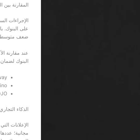
المقارنة بين ا
ضعف متوسط ز
البنوك لضمان 
Betway – سحب ي
888casino – 
PlayOJO – مكا
الذكاء التجار