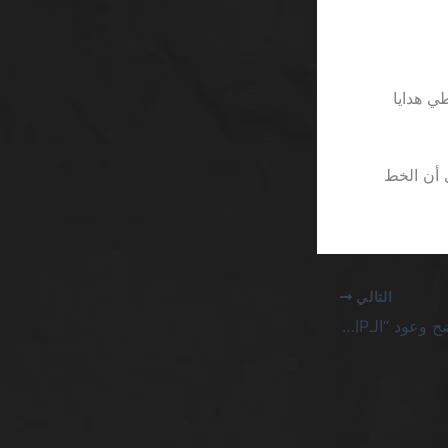
 يُعطي هدايا
 أن الخط
التالي
كازينو جديد جدة SA يفضح وعود “الـVIP” الفارغة