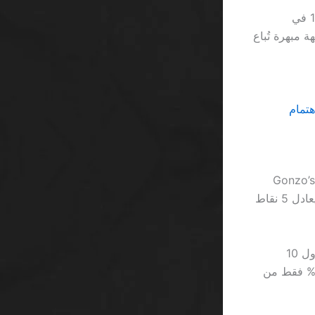
منذ 2023، عدد اللاعبين الذين يجرّبون القفز عبر الحواجز الرقمية ارتفع إلى 12,000 في
يس مجرد واجهة مبهرة تُباع
في مئات الألعاب، يبرز Starburst بسرعته الفائقة كما صاروخٍ يُشعل السماء، بينما Gonzo’s
Quest يبث تقلبًا يُقارب 97% في العائد، مقارنةً بـ 92% للماكينات التقليدية؛ الفرق يعادل 5 نقاط
مثال واقعي: لاعب اسمُه علي، دفع 250 ريال على Betway، ثم خسر 30% خلال أول 10
ويرات؛ النتيجة نهائية 175 ريال، وهو ما يُظهر أن أي “هدية” مجانية تُقابل بحدود 10% فقط من