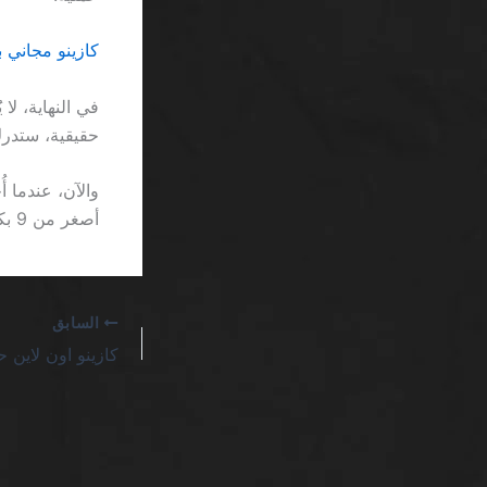
كازينو مجاني بدون إيداع ا
حقيقية، ستدرك أن مجرد ذكر “gift” ف
والآن، عندما 
أصغر من 9 بكسل، وهذا يجعل قراءة الأرقام شبه مستحيلة.
السابق