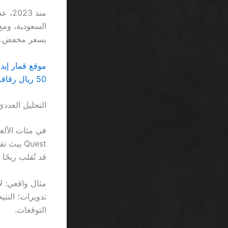
بسعر مخفض.
موقع قمار إيداع 5 ريال SA يفضح خديع الحيل
50 ريال رقاقة مجانية كازينو بدون إيداع السعودية: مجرد حركة تسويق لا تستحق الاهتمام
التحليل العددي
قد تُقلب ربحًا بقيمة 
التوقعات.