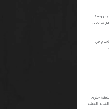
والقيود المفروضة
 يسمح بسحب 500 ريال في 24 ساعة، وهو ما يعادل
AES-256، وهو معيار يُستَخدم في
يقدم ملعقة حلوى
 دوران، ما يجعل القيمة الفعلية