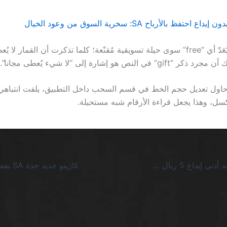
حتفظ بالأرباح SA: سخرية السوق من وعود الخيال
في النهاية، لا يُعَدّ أي “free” سوى حيلة تسويقية مُقنّعة؛ كلما تذكرت أن القمار لا
ي النص هو إشارة إلى “لا شيء يُعطى مجانا”.
أُحاول تعديل حجم الخط في قسم السحب داخل التطبيق، يلفت انتباهي
كازينو اون لاين حد أدنى إيداع 5 ريال SA: اللعبة السريعة لا تعني ربحًا سحريًا