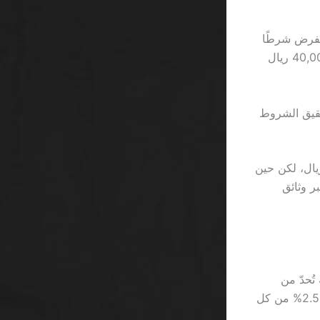
كافأة الإيداع الأول” بنسبة 150%، لكنها تُفرض شرطًا
مضاعفًا لا يقل عن 40 مرة، وهذا يعني أن لاعبًا أودع 1000 ريال يحتاج إلى رهان 40,000 ريال
 اللعب قبل تحقيق الشروط
رئ إلى تجربة حقيقية، تخيل أنك تدخل على منصة تقدم “gift” بقيمة 50 ريال، لكن حين
ت هوية عبر وثائق
 مخفي؛ 3 قوانين رئيسية تُحدّ من
السحب، 2 من القواعد تُقيد الإيداع، و1 من المتطلبات يضيف رسومًا خفية تصل إلى 2.5% من كل