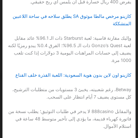
يفرض 400 ريال خسارة قبل أن يلمس أي ربح حقيقي.
كازينو مرخص مالطا موثوق SA يطلق سلاحه في ساحة اللاعبين
المتشككة
وإليك مقارنة قاسية: لعبة Starburst ذات الـ 96.1% عائد مقابل
لعبة Gonzo’s Quest ذات الـ 96.5%؛ الفرق 0.4% يبدو رمزيًا لكنه
يضيف إلى حسابات المراهنات اليومية 3 دولارات إذا كنت تلعب
1000 مرة.
كازينو اون لاين بدون هوية السعودية: اللعبة القذرة خلف القناع
Betway، رغم شعبيته، يخبئ 3 مستويات من متطلبات الترشيح،
كل مستوى يضيف 7 أيام انتظار على السحب.
والمقابل 888casino لا يدخر في طلبات التوثيق؛ يطلب نسخة من
فاتورة كهرباء قديمة، ما يؤدي إلى تأخير متوسط 48 ساعة في
استلام الأموال.