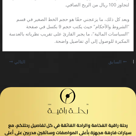
لتجاوز 100 ريال من الربح الصافي.
وبعد كل ذلك، ما يزعجني حقًا هو حجم الخط الصغير في قسم
“الشروط والأحكام” حيث يكتب حجم 9 بكسل في صفحة
“السياسات المالية”، ما يجبر القارئ على تقريب نظرياته بالعدسة
المكبرة للوصول إلى أي تفاصيل واضحة.
السابق
التالي
رحلة راقية الفخامة والراحة الفائقة في كل تفاصيل رحلتكم، مع
سيارات فارهة مجهزة بأعلى المواصفات وسائقين مدربين على أعلى