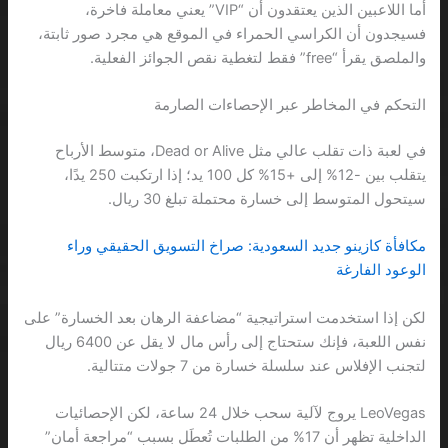
أما اللاعبين الذين يعتقدون أن “VIP” يعني معاملة فاخرة،
فسيجدون أن الكراسي الحمراء في الموقع هي مجرد صور ثابتة،
والملصق يقرأ “free” فقط لتغطية نقص الجوائز الفعلية.
التحكم في المخاطر عبر الإحصاءات الصارمة
في لعبة ذات تقلب عالي مثل Dead or Alive، متوسط الأرباح
يتقلب بين -12% إلى +15% كل 100 يد؛ إذا ارتكبت 250 يدًا،
سيتحول المتوسط إلى خسارة محتملة تبلغ 30 ريال.
مكافأة كازينو جديد السعودية: صراخ التسويق الحقيقي وراء
الوعود الفارغة
لكن إذا استخدمت استراتيجية “مضاعفة الرهان بعد الخسارة” على
نفس اللعبة، فإنك ستحتاج إلى رأس مال لا يقل عن 6400 ريال
لتجنب الإفلاس عند سلسلة خسارة من 7 جولات متتالية.
LeoVegas يروج لآلية سحب خلال 24 ساعة، لكن الإحصائيات
الداخلية تظهر أن 17% من الطلبات تُعطَل بسبب “مراجعة أمان”