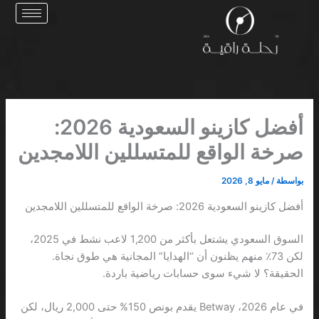
خطي
لى
لمحتوى
أفضل كازينو السعودية 2026:
صرخة الواقع للمتسللين اللامجدين
بواسطة
/
مايو 8, 2026
أفضل كازينو السعودية 2026: صرخة الواقع للمتسللين اللامجدين
السوق السعودي يشتعل بأكثر من 1,200 لاعب نشط في 2025،
لكن 73٪ منهم يظنون أن “الهدايا” المجانية هي طوق نجاة.
الحقيقة؟ لا شيء سوى حسابات رياضية باردة.
في عام 2026، Betway يقدم بونص 150% حتى 2,000 ريال، لكن