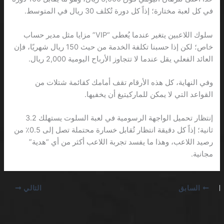
في كل لعبة مختارة؛ إذاً كل دورة تُكلف 30 ريال في المتوسط.
سلوك اللاعبين يتغير عندما يُعطى “VIP” مزايا مثل مدير حساب
خاص؛ لكن إذا حسبنا تكلفة الخدمة من حيث 150 ريال شهريًا، فإن
العائد الفعلي يقل عندما لا تتجاوز الأرباح اليومية 2,000 ريال.
وفي النهاية، كل هذه الأرقام تقف أمامك كقائمة شتلات من
القواعد التي لا يمكن للماركيتيغ أن يخفيها.
إنتظار تحميل الواجهة الرسومية في لعبة السلوت يستهلك 3.2
ثانية؛ إذاً كل دقيقة انتظار تُقابل خسارة محتملة تصل إلى 0.5٪ من
رصيد اللاعب، وهذا ما يفسد تجربة اللاعب أكثر من أي “هدية”
مجانية.
السابق
التالي