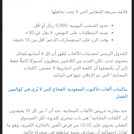
قائمة سريعة للمعايير التي لا يجب تجاهلها
حدود السحب اليومية: 5,000 ريال أو أقل.
نسبة المتطلبات على البونص: لا تقل عن 30×.
وقت الرد على استفسارات الدعم: أقل من 15 دقيقة.
الجدول الزمني لتحديثات الألعاب يُظهر أن كل 4 أسابيع يُضاف
محتوى جديد، لكن العديد من اللاعبين ينتظرون أسبوعًا كاملًا فقط
إلى أن يكتشفوا أن اللعبة التي اختاروها لا تتضمن “اللفات
المجانية” التي تم الإعلان عنها في البداية.
ماكينات ألعاب جاكبوت السعودية: الفخاخ التي لا تُرى في كواليس
القمار
عند مقارنة عروض الألعاب المجانية، نجد أن 7 من كل 10 يعتقدون
أن “اللفات المجانية” هي باب سحري للثروة، لكن الصندوق
الفعلي يحتوي على 0.02٪ من فرص الفوز بالجائزة الكبرى، وهو ما
يُعادل احتمالية أن تصادف نجمة ساطعة في صحراء خالية.