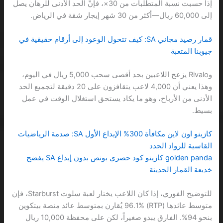
إذا حسبت نسبة المتطلبات من 30×، فإنّ الحد الأدنى للرهان يصل
إلى 60,000 ريال—أكثر من 30 شهر إيجار شقة في الرياض.
قمار رصيد مجاني SA: كيف تتحول الوعود إلى أرقام حقيقية في
جيوبنا المتعبة
وRivalo يزعج اللاعبين بحد أقصى سحب 5,000 ريال في اليوم،
وهذا يعني أن 4,000 لاعب يتقافزون على 20 دقيقة لتجميع الحد
الأدنى من الأرباح، وهو ما يكاد يستحق استغلال الوقت في عمل
بسيط.
كازينو اون لاين مكافأة 300% الإيداع الأول SA: صدمة الرياضيات
القاسية للرواد الجدد
golden panda كازينو كود حصري بونص بدون إيداع SA يفضح
خديعة القمار الحديثة
للتوضيح الفوري، إذا كان اللاعب يختار لعبة سلوت Starburst، فإن
متوسط عائدها (RTP) 96.1% يُقارن بمتوسط عائد منصة بيتكوين
بنحو 94%. الفارق يبدو صغيراً، لكن على محفظة 10,000 ريال