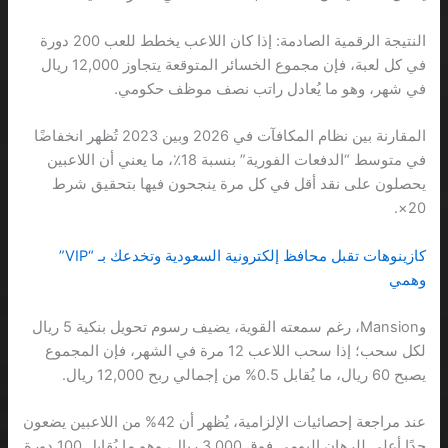
النتيجة الرقمية الصادمة: إذا كان اللاعب يخطط للعب 200 دورة
في كل لعبة، فإن مجموع الخسائر المتوقعة يتجاوز 12,000 ريال
في شهر، وهو ما يُعادل راتب نصف موظف حكومي.
المقارنة بين نظام المكافآت في 2026 وبين 2023 تُظهر انخفاضًا
في متوسط “الدفعات الفورية” بنسبة 18٪، ما يعني أن اللاعبين
يحصلون على نقد أقل في كل مرة ينجحون فيها بتحقيق شرط
20×.
كازينوهات تقبل محافظ إلكترونية السعودية وتخدعك بـ “VIP”
وهمي
وMansion، رغم سمعته القوية، يضيف رسوم تحويل بنكية 5 ريال
لكل سحب؛ إذا سحب اللاعب 12 مرة في الشهر، فإن المجموع
يصبح 60 ريال، ما يُقابل 0.5% من إجمالي ربح 12,000 ريال.
عند مراجعة إحصائيات الإلزامية، يُظهر أن 42% من اللاعبين يضعون
حدًا أعلى للرهان اليومي فوق 3,000 ريال، وهو ما يُقابل 100 دورة