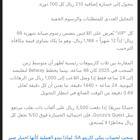
يتحول إلى خسارة إضافية 210 ريال كل 100 دورة.
التحليل العددي للمتطلبات والرسوم الخفية
كل “VIP” يُعرض على اللاعبين يتضمن رسوم صيانة شهرية 99
ريال؛ إذاً 12 شهراً = 1,188 ريال، وهو ما يكاد يساوي قيمة مكافأة
الترحيب.
المقارنة بين ثلاث كازينوهات رئيسية تُظهر أن متوسط زمن
السحب في 2025 كان 48 ساعة، بينما يخطط Betway لتقليصه
إلى 24 ساعة فقط إذا وصل اللاعب إلى 1,000 ريال من الرهانات
اليومية. 24 ساعة = 1440 دقيقة، ما يعني أن كل دقيقة تُقابل
0.69 دقيقة من الوقت الضائع في انتظار التحويل.
حسابًا سريعًا: إذا دفعت 3,500 ريال على ألعاب ذات تقلب مرتفع
مثل Gonzo’s Quest، فإن احتمالية الخسارة فوق 50% تجعل كل
ريال مخاطرًا لا يُستحق.
سحب لحساب بنكي كازينو SA: لماذا تبدو العملية كأنها اختبار صبر