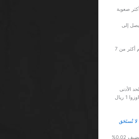
خرى أكثر صعوبة
الإلغاء يصل إلى
الكازينوهات لا تضع “free” في صندوق هدايا، بل يضعونها في ملف شروط معقد يضم أكثر من 7
Slotoma، ستكتشف أن الحد الأدنى
لسحب الأرباح هو 100 ريال، وهو ما يجعل معظم اللاعبين يتركون اللعبة قبل أن يتجاوزوا 1 ريال
اللاعب الذكي سيتجنب المكافآت التي تتطلب أكثر من 25 مرة رهان، لأن كل مرة تضيف 0.02%