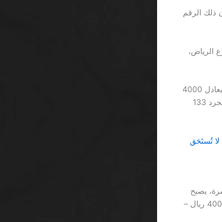
و أن ذلك الرقم
وارع الرياض،
في 2026، 888casino يقدم مكافأة ترحيب لا تتجاوز 2000 ريال سعودي، وهو ما يعادل 4000
ريال إذا استخدمت حساب مضاعف 2×، لكن شرط الرهان 30 مرة يجعله يساوي مجرد 133
نسبة الرهان المطلوبة. إذا كان الحد الأدنى للرهان 0.10 ريال، ومع 30 مرة، يصبح
إجمالي الرهان 6000 ريال. ثم اطرح المبلغ الأصلي 2000 ريال لتجد صافي الربح 4000 ريال –