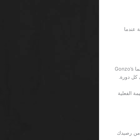
 عندما
لعب Starburst بسرعة الضوء يشبه محاولة إقناع المشغل بقبول مكافأة 100%، بينما Gonzo’s
 فإن القيمة الفعلية
ليومي 5000 ريال؛ لا يُسمح لك بالإنفاق أكثر من 3% من رصيدك