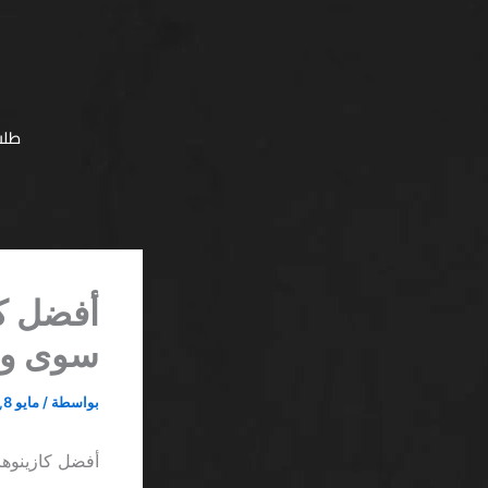
خطي
لى
لمحتوى
طلب
سوى وج
بواسطة
/
مايو 8, 2026
أفضل كازينوهات مع مكافآت 2026 SA