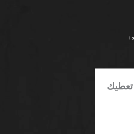
H
هات مع مكافآت 2026 SA لا تعطيك