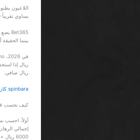
يساوي تقريباً 300 دولار إضافية في حساب معدوم الفائدة.
بينما الحقيقة أن ال”VIP” يضيف مجرد 0.5% 
ريال صافي.
spinbara كازينو VIP حصري free spins بدون إيداع السعودية يفضي إلى خيبة أمل لا تُستَحَق
كيف تحسب قيمة
6000 ريال = -2000 ريال.