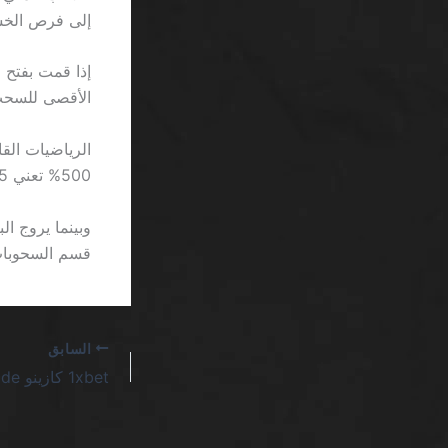
إلى فرص الخسا
الأقصى للسحب المجاني
500% تعني 5 ملايين ريال إذا ضُربت في 100، وهذا غير معقول في أي سيناريو واقعي.
قسم السحوبات تُظهر زر سحب 
السابق