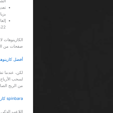
الش
بزيادة 15% على
22% من اللاعبين.
صفحات من الفق
أفضل كازينوهات جديدة SA: صدمة التسو
من الربح الصا
spinbara كازينو VIP حصري free spins بدون إيداع السعودية يفضي إلى خيبة أمل لا تُستَحَق