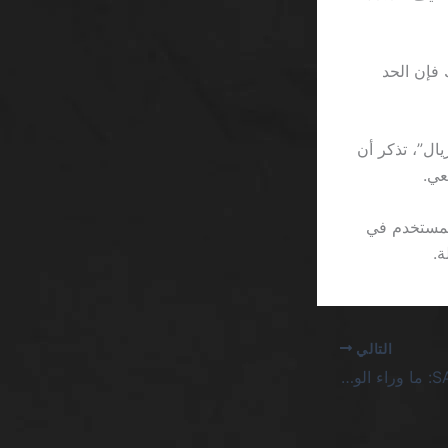
إيداع هو 25 ريال، ومع ذلك فإن الحد
ت القاسية لا تخدع أحداً؛ عندما ترى عرض “مكافأة 500% على أول 1000 ريال”، تذكر أن
فإن واجهة المستخدم في
التالي
كازينو أوفشور بيتكوين SA: ما وراء الوعود المجنونة للربح السريع