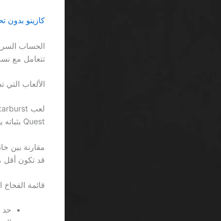
كازينو بدون ت
الحساب السريع
تتعامل مع نسب 20% من اللاعبين الذين ينهارون عند
الألعاب التي 
Quest بثباته يذكرنا بأن بعض الكازينوهات تحافظ على معدل فشل لا يتجاوز 2% في كل دورة.
قد تكون أقل من 0.05 ريال إذا طبقت شرط الره
قائمة الفخاخ ا