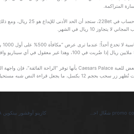
رة المتراكمة.
إذا قمت بفتح حساب في 22Bet، ستجد أن الحد الأدنى لل
 لا يتجاوز 10 ريال في الشهر.
الرياضيا
وبينما يروج البعض للعبة Caesars Palace بأنها توفر “الراحة الفائقة”، 
بحجم 12 بكسل، ما يجعل قراءة النص شبه مستحيلة.
1xbet كازينو promo code شغّال احصل عليه فوراً السعودية – الحقيقة القاسية خلف الوعود الزائفة