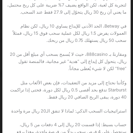
لتجربة كل لعبة، لكن الواقع يضيف 7% ضريبة على كل ربح محتمل،
ما يعني أن ربح 30 ريال يتحوّل إلى 27.9 فقط عند السحب.
في Betway، الحد الأدنى للإيداع يساوي 10 ريال، لكن نظام
العمولات يفرض 1.5 ريال لكل عملية سحب فوق 15 ريال، فمثلاً
سحب 50 ريال يستهلك 0.75 ريال من ربحك.
ومقارنةً بـ 888casino، حيث لا يُسمح بسحب أي مبلغ أقل من 20
ريال، يتحول كل إيداع إلى “هدية” غير مجانية، فالمنصة تقول
“free” لكن لا شيء يُعطى مجاناً.
وكأننا نحتاج إلى مزيد من التعقيدات، فإن بعض الألعاب مثل
Starburst تدفع بحد أقصى 0.5 ريال لكل دورة، فحتى إذا تراكمت
40 دورة، يبقى الربح الصافي 20 ريال فقط.
استراتيجيات السحب الذكي: لماذا لا تنفق الـ20 ريال مرة واحدة
حساب بسيط: إذا قسمت 20 ريال إلى 4 دفعات من 5 ريال،
ستحصل على 4 فرص سحب بدلًا من فرصة واحدة، وهذا يرفع