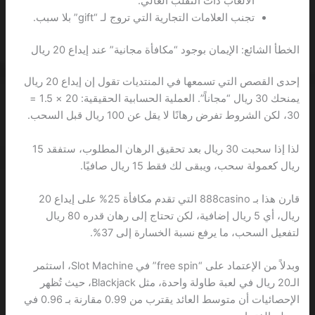
الألعاب ذات التقلب العالي.
تجنب العلامات التجارية التي تروج لـ “gift” بلا سبب.
الخطأ الشائع: الإيمان بوجود “مكافأة مجانية” عند إيداع 20 ريال
إحدى القصص التي تسمعها في المنتديات تقول إن إيداع 20 ريال
يمنحك 30 ريال “مجاناً”. العملية الحسابية الحقيقية: 20 × 1.5 =
30، لكن الشروط تفرض رهانًا لا يقل عن 100 ريال قبل السحب.
لذا إذا سحبت 30 ريال بعد تحقيق الرهان المطلوب، ستفقد 15
ريال كعمولة سحب، ويبقى لك فقط 15 ريال صافيًا.
قارن هذا بـ 888casino التي تقدم مكافأة 25% على إيداع 20
ريال، أي 5 ريال إضافية، لكن تحتاج إلى رهان قدره 80 ريال
لتفعيل السحب، ما يرفع نسبة الخسارة إلى 37%.
وبدلاً من الإعتماد على “free spin” في Slot Machine، استثمر
الـ20 ريال في لعبة طاولة واحدة، مثل Blackjack، حيث تُظهر
الإحصائيات أن متوسط العائد يقترب من 0.99 مقارنة بـ 0.96 في