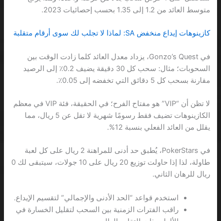
متوسط العائد من 1.2 إلى 1.35 بحسب إحصائيات 2023.
كازينوهات إيداع منخفض SA: لماذا لا تجلب لك سوى أرقام متقلبة
في Gonzo’s Quest، يزداد معدل العائد كلما زادت الوقت بين
السحوبات؛ مثال: سحب كل 30 دقيقة يضيف 0.2٪ إلى الرصيد
مقارنة بسحب كل 5 دقائق التي تخفضه إلى 0.05٪.
لا تظن أن “VIP” هو مفتاح الفرح؛ في الحقيقة، فئة VIP في معظم
الكازينوهات تضيف فقط رسومًا شهرية لا تقل عن 5 ريال، مما
يقلل من العائد الفعلي بنسبة 12%.
في PokerStars، يُطبق حد أدنى للمراهنة 2 ريال على كل لعبة
طاولة، لذا إذا حاولت توزيع 20 ريال على 10 جولات، سيتبقى لك 0
ريال للرهان الثاني.
استخدم قواعد “الحد الأدنى والإجمالي” لتقسيم الإيداع.
راقب الفترات الزمنية بين السحب لتقليل الخسارة في