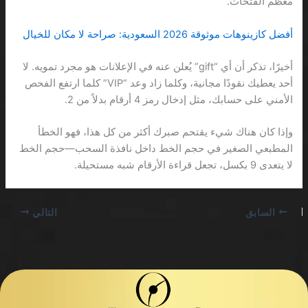
معظم الفتحات.
أفضل كازينوهات موثوقة 2026 السعودية: صراحة لا مكان للخيال
أخيرًا، تذكر أن أي “gift” يُعلن عنه في الإعلانات هو مجرد تمويه. لا
أحد يعطيك نقودًا مجانية، وكلما زاد وعد “VIP” كلما ارتفع الفحص
الأمني على حسابك، مثل إدخال رمز 4 أرقام بدلاً من 2.
وإذا كان هناك شيء يقتحم صبرك أكثر من كل هذا، فهو الخطأ
المطبعي الصغير في حجم الخط داخل نافذة السحب—حجم الخط
لا يتعدى 9 بكسل، تجعل قراءة الأرقام شبه مستحيلة.
السابق
التالي