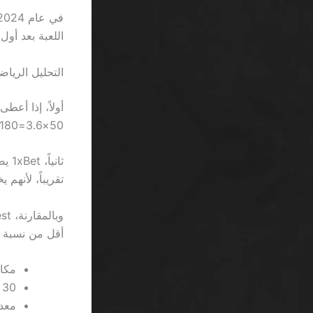
اللعبة بعد أو
التحليل الريا
50×3.6=180، لكن الشروط تفرض رهان 40 مرة، أي 7,200 ريال قبل سحب أي ربح.
تقريباً، لأنهم يخصمون 0.98 ريال من رصيدك في كل م
أقل من نسبة الفشل 98.5٪ في م
مكافأة 100% على 100 ريال 
30 دورة مجانية على Starburst = 0.6 ريال صافي.
معدل عائد (RTP)