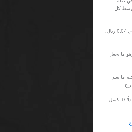
انية في صالة
ة “VIP” 5 دولارات في متوسط كل
الخطأ الثاني: خلط بين “free spin” و “free money”. إذا كان كل دورة مجانية تساوي 0.04 ريال،
دنى، حيث يفرض 1xBet حد سحب 1000 ريال، وهو ما يجعل
يز يضيف رموزًا إضافية بنسبة 10٪ لكل صف، ما يعني
وبينما نتجول في عالم العروض الزائفة، يظل حجم الخط في قسم الشروط صغراً جداً؛ 9 بكسل