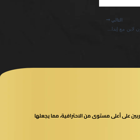
التالي
مكافأة ترحيبية كازينو اون لاين مع إيداع SA: حقيقة القسوة خلف الإعلانات
بين على أعلى مستوى من الاحترافية، مما يجعلها