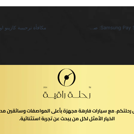
كازينو إيداع 5 Samsung Pay SA: صدمة الحقيقة وراء الوعود اللامحدودة
يل رحلتكم، مع سيارات فارهة مجهزة بأعلى المواصفات وسائقين مدر
الخيار الأمثل لكل من يبحث عن تجربة استثنائية.