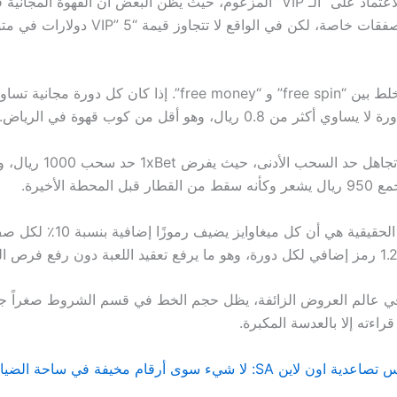
الخطأ الأول: الاعتماد على “الـ VIP” المزعوم، حيث يظن البعض أن القهوة المج
الألعاب تعني صفقات خاصة، لكن في الواقع لا تتجاوز قيم
الخطأ الثالث: تجاهل حد السحب الأ
المحطة الأخيرة.
أخيراً، التجربة الحقيقية هي أن كل ميغاوا
راءته إلا بالعدسة المكبرة.
ن SA: لا شيء سوى أرقام مخيفة في ساحة الضياع