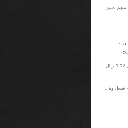
202، أكثر من 2.3 مليون لاعب سعودي يجربون ميغاوايز، لكن نسبة 87٪ منهم يخلون
ال، فالواقع هو 180 ريال صافية؛
ثانياً، 1xBet يضيف “free spins” على Starburst، لكن كل دورة مجانية مخفضة إلى 0.02 ريال
مقارنة، Gonzo’s Quest في Casino.com يعطيك فرصاً أعلى للربح بنسبة 1.5٪ فقط، وهي