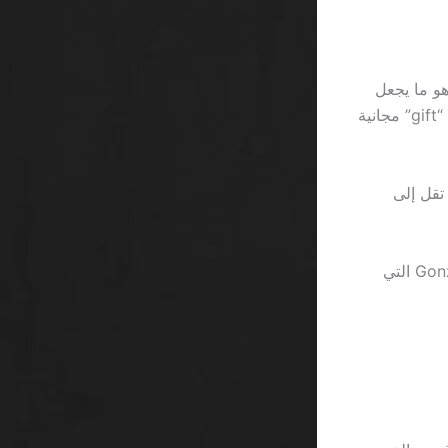
ي جدول المدفوعات، كلما ارتفعت التعقيد بنسبة 12٪، وهو ما يجعل
اللاعبين يعتقدون أنهم يكتشفون استراتيجيات سحرية، وهو خيال مشابه لاعتقادك أن “gift” مجانية
ائزة تقل إلى
إن مقارنة سرعة دوران барабанов في Starburst بسبع خطوات مع Gonzo’s Quest التي