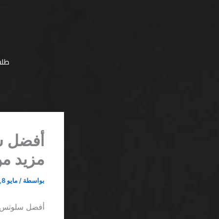
خطي
لى
لمحتوى
طلب
أفضل سل
مزيد من
بواسطة
/
مايو 8, 2026
أفضل سلوتس مي