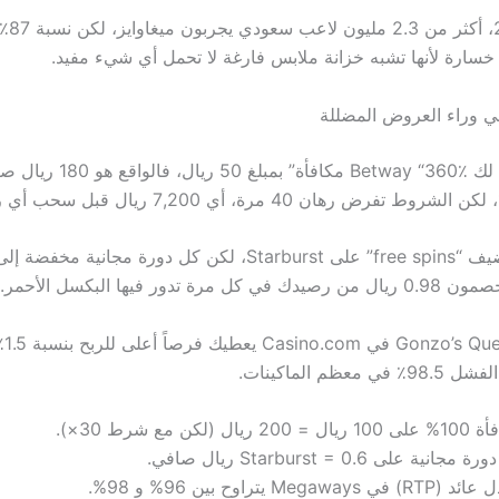
في عام 4
ل خسارة لأنها تشبه خزانة ملابس فارغة لا تحمل أي شيء مفيد.
ضي وراء العروض المضللة
أولاً، إذا أعطى لك Betway “360٪ مكافأة” بمبلغ 50 ري
رة تدور فيها البكسل الأحمر.
وبال
عظم الماكينات.
= 200 ريال (لكن مع شرط 30×).
 في Megaways يتراوح بين 96% و 98%.