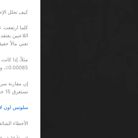
كيف تحلل الإ
تعني مالاً حقيقيا
0.00085٪، وهو أقل من احتمالية أن تصيب قطاراً بالضبط في موقعك.
تستغرق 15 خطوة يعطيك فكرة عن كيفية استنزاف الوقت والمال في آنٍ واحد.
سلوتس اون لاين ميغاويز SA: سخر
الأخطاء الشائع