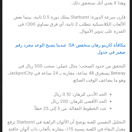
وهذا لا يعني أنك ستحقق ذلك.
قارن سرعة الدورة؛ Starburst يملك دورة 0.5 ثانية، بينما بعض
الألعاب الكلاسيكية تتطلب 2 ثانية، أي فرق يساوي 300٪ في
القدرة على تدوير الأموال.
مكافأة كازينو رهان منخفض SA: عندما يصبح الوعد مجرد رقم
صغير في جدول
التحقق من حدود السحب؛ مثال عملي: سحب 500 ريال في
Betway يستغرق 48 ساعة، مقارنة بـ 24 ساعة في JackpotCity،
وهو ما يضاعف الوقت الضائع.
الحد الأدنى للرهان: 0.10 ريال
الحد الأقصى للرهان: 200 ريال
عدد الخطوط الفعالة: من 5 إلى 25 خطاً
التحليل النفسي للعبة يوضح أن الألوان الزاهية في Starburst ترفع
معدل البقاء في اللعبة بنسبة 15٪، مقارنة بألعاب ذات ألوان خافتة.