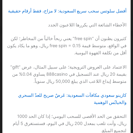
أفضل سلوتس سحب سريع السعودية: لا مزاح، فقط أرقام حقيقية
الأخطاء الشائعة التي يكررها اللاعبون الجدد
كثيرون يظنون أن “free spin” يعني ربحاً خالياً من المخاطر؛ لكن
في الواقع، متوسط قيمة free spin = 0.15 ريال، وهو ما يكاد يكون
أقل من تكلفة القهوة اليومية.
الاعتماد على العروض الترويجية؛ على سبيل المثال، عرض “gift”
بقيمة 20 ريال عند التسجيل في 888casino يساوي 0.04% من
متوسط إيداع اللاعب الذي يبلغ 50,000 ريال سنوياً.
كازينو سعودي مكافآت السعودية: عَرضٌ صريح للعدّ السحري
والخيابُس الوهمية
التحقق من الحد الأقصى للسحب اليومي؛ إذا كان الحد 1000
ريال، وأنت تلعب بمعدل 200 ريال في اليوم، فستستغرق 5 أيام
لتجميع المبلغ.