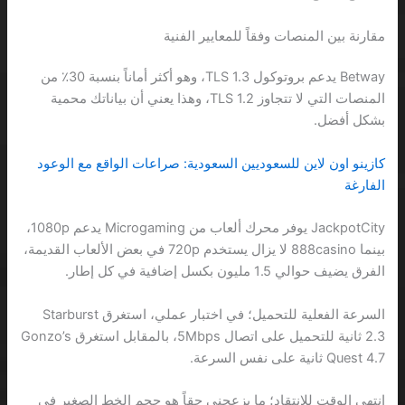
مقارنة بين المنصات وفقاً للمعايير الفنية
Betway يدعم بروتوكول TLS 1.3، وهو أكثر أماناً بنسبة 30٪ من
المنصات التي لا تتجاوز TLS 1.2، وهذا يعني أن بياناتك محمية
بشكل أفضل.
كازينو اون لاين للسعوديين السعودية: صراعات الواقع مع الوعود
الفارغة
JackpotCity يوفر محرك ألعاب من Microgaming يدعم 1080p،
بينما 888casino لا يزال يستخدم 720p في بعض الألعاب القديمة،
الفرق يضيف حوالي 1.5 مليون بكسل إضافية في كل إطار.
السرعة الفعلية للتحميل؛ في اختبار عملي، استغرق Starburst
2.3 ثانية للتحميل على اتصال 5Mbps، بالمقابل استغرق Gonzo’s
Quest 4.7 ثانية على نفس السرعة.
انتهى الوقت للانتقاد؛ ما يزعجني حقاً هو حجم الخط الصغير في