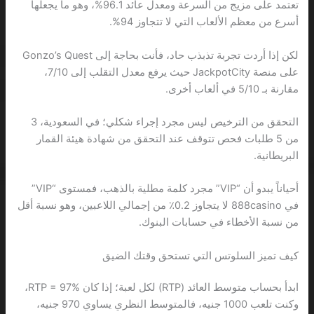
تعتمد على مزيج من السرعة ومعدل عائد 96.1%، وهو ما يجعلها
أسرع من معظم الألعاب التي لا تتجاوز 94%.
لكن إذا أردت تجربة تذبذب حاد، فأنت بحاجة إلى Gonzo’s Quest
على منصة JackpotCity حيث يرفع معدل التقلب إلى 7/10،
مقارنة بـ 5/10 في ألعاب أخرى.
التحقق من الترخيص ليس مجرد إجراء شكلي؛ في السعودية، 3
من 5 طلبات فحص تتوقف عند التحقق من شهادة هيئة القمار
البريطانية.
أحياناً يبدو أن “VIP” مجرد كلمة مطلية بالذهب، فمستوى “VIP”
في 888casino لا يتجاوز 0.2٪ من إجمالي اللاعبين، وهو نسبة أقل
من نسبة الأخطاء في حسابات البنوك.
كيف تميز السلوتس التي تستحق وقتك الضيق
ابدأ بحساب متوسط العائد (RTP) لكل لعبة؛ إذا كان RTP = 97%،
وكنت تلعب 1000 جنيه، فالمتوسط النظري يساوي 970 جنيه،