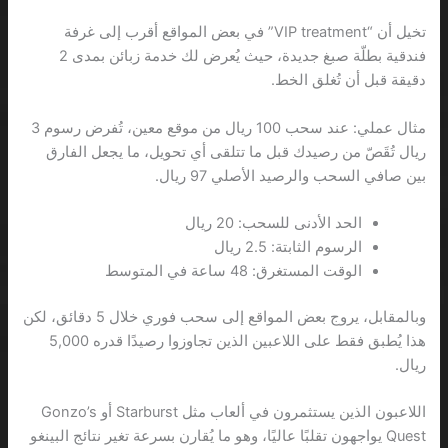
تخيل أن “VIP treatment” في بعض المواقع أقرب إلى غرفة
فندقية بطلّة صبغ جديدة، حيث يُعرض لك خدمة زبائن بمدى 2
دقيقة قبل أن تُغلق الخط.
مثال عملي: عند سحب 100 ريال من موقع معين، تُفرض رسوم 3
ريال تُقَصّ من رصيدك قبل ما تتلقى أي تحويل، ما يجعل الفارق
بين صافي السحب والرصيد الأصلي 97 ريال.
الحد الأدنى للسحب: 20 ريال
الرسوم الثابتة: 2.5 ريال
الوقت المستغرق: 48 ساعة في المتوسط
وبالمقابل، يروج بعض المواقع إلى سحب فوري خلال 5 دقائق، لكن
هذا يُطبق فقط على اللاعبين الذين تجاوزوا رصيدًا قدره 5,000
ريال.
اللاعبون الذين يستثمرون في ألعاب مثل Starburst أو Gonzo’s
Quest يواجهون تقلبًا عاليًا، وهو ما يُقارن بسرعة تغير نتائج البينغو