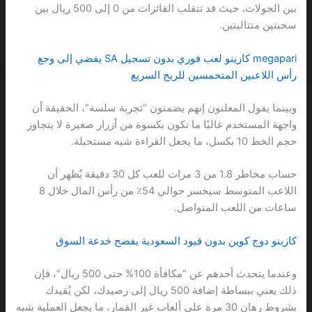
بين الجولات، حيث قد تتقلب الفائزات من 0 إلى 500 ريال بين
سحبتين متتاليتين.
megapari كازينو لعب فوري بدون تسجيل SA يفضي إلى وجع
رأس اللاعبين المتحمسين للربح السريع
وبينما يقول المعلنون إنهم يضمنون “تجربة سلسة”، الحقيقة أن
واجهة المستخدم غالبًا ما تكون بكسوة من أزرار صغيرة لا يتجاوز
حجم الخط 10 بكسل، ما يجعل القراءة شبه مستحيلة.
حساب مخاطر 1.8 من 3 مرات للعب كل 30 دقيقة يُظهر أن
اللاعب المتوسط سيخسر حوالي 54٪ من رأس المال خلال 8
ساعات من اللعب المتواصل.
كازينو دوج كوين بدون قيود السعودية يفضح خدعة السوق
وعندما يتحدث أحدهم عن “مكافأة 100% حتى 500 ريال”، فإن
ذلك يعني ببساطة إضافة 500 ريال إلى رصيدك، لكن يُقيدك
بشروط رهان 30 مرة على ألعاب غير القمار، ما يجعل العملية شبه