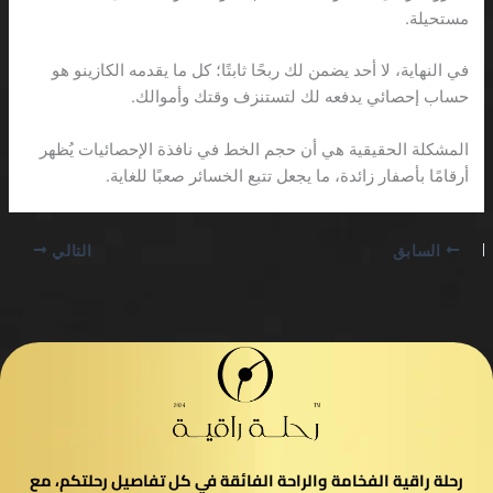
مستحيلة.
في النهاية، لا أحد يضمن لك ربحًا ثابتًا؛ كل ما يقدمه الكازينو هو
حساب إحصائي يدفعه لك لتستنزف وقتك وأموالك.
المشكلة الحقيقية هي أن حجم الخط في نافذة الإحصائيات يُظهر
أرقامًا بأصفار زائدة، ما يجعل تتبع الخسائر صعبًا للغاية.
السابق
التالي
رحلة راقية الفخامة والراحة الفائقة في كل تفاصيل رحلتكم، مع