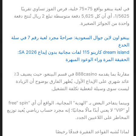
في لعبة بينغو بواقع 75×75 خلية، فرص الفوز تساوي تقريبًا
1/5625، أي أن كل 5,625 دفعة متوسطة تبلغ 2 ريال تُنتج دفعة
واحدة من الجوائز الصغيرة.
بينغو اون لاين جوال السعودية: صراحةً مجرد لعبة رقم 7 في سلة
الخدع
dream island كازينو 115 لفات مجانية بدون إيداع 2026 SA:
الحقيقة المرة وراء الوعود المبهرة
مقارنةً بما يقدمه 888casino في قسم البينغو، حيث يضيف 3٪
عائد شهري على الإيداع الأول، يُظهر الفارق بوضوح أن الزيادة
ليست سوى وسيلة لتغطية تكلفة التشغيل.
وبينما يتفاخر البعض بـ “الهدية” المجانية، الواقع أن أي “free” spin
أو “VIP” لا يعني أبدًا مالًا مجانيًا؛ إنه مجرد حساب رياضي يُعيد توزيع
المخاطر على اللاعبين الجدد.
لماذا تُشبه القواعد الفقيرة فندقًا رخيصًا