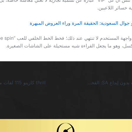
وفي النهاية، لا تنسَ أن كل “VIP” عبارة عن تسمية تجارية لا تعني معاملة خ
 خسائر اللاعبين.
 جوال السعودية: الحقيقة المرة وراء العروض المبهرة
500 دورة مجانية بدون إيداع SA: الفخاخ التي لا تنتهي في عالم الكازينوهات الرقمية