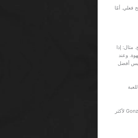
ة، لكن الحقيقة أن 3 منها تخبّطك بحد أقصى 0.5% ربح فعلي. أمّا
، لكن الصافي هو 0.03% فرص ربح. مثال: إذا
ر فنجان قهوة. وعند
 أن بينغو ليس أفضل
 الشرط هو رهان 30× على اللعبة
وبالمقابل، 888casino يتيح “gift” من 5 دولارات فقط إذا ما لعبت لعبة Gonzo’s Quest لأكثر