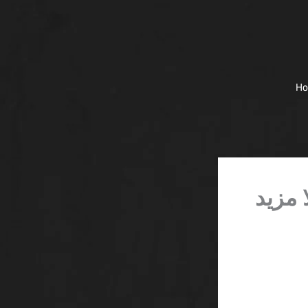
H
 مزيد