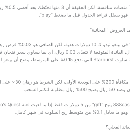
السوق يخبّئ 7 منصات منافس
فهو يفضّل قراءة الجدول قبل ما يضغط “play”.
 العروض “المجانية”
عروض “free” في بينغو تبدو كـ 10 دولارات هدية
دخلت بمئة ريال، الفائدة المتوقعة لا تتعدّى 0.03 ريال، أي بما يساوي سع
مقارنة هذا بآلة سلوت Starburst التي تدفع 0.15% على المتوسط، يتضح
Betway يقدم مكافأة 200% على الوديعة الأولى، لكن
ال مطلوبة لتكتم السحب.
ائد الفعلي؟