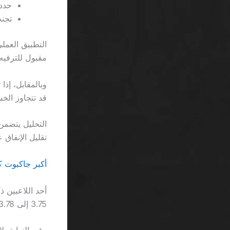
حدد ح
تجنب 
مقبول للترفيه
قد تتجاوز الخسارة 300 ريا
تقليل الإنفاق 
أكبر جاكبوت كازينو SA يفضي إلى صدمة ا
3.75 إلى 3.78 ريال للدولار، ما يعني خسارة إضافية في القيمة.