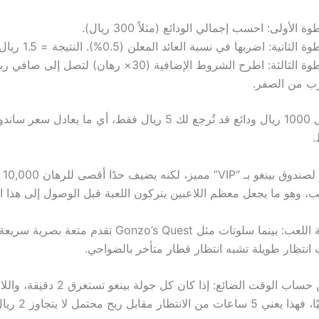
ة الأولى: احسب إجمالي الودائع (مثلاً 300 ريال).
 الثانية: اضربها في نسبة العائد المعلن (0.5%). النتيجة = 1.5 ريال.
الخطوة الثالثة: اطرح الشروط الإضافية (30× رهان) لتصل إلى
رب من الصفر.
النتيجة؟ أن كل 1000 ريال ودائع قد تُرجع لك 5 ريال فقط، أي ما يعادل
Bet365
، وهو ما يجعل معظم اللاعبين يتركون اللعبة قبل الوصول إلى هذا ال
مقارنة بين بيئة اللعب: بينما سلوتات مثل Gonzo’s Quest تقدم 
 انتظار طويلة تشبه انتظار قطار متأخر بالضواحي.
التحليل يتضمن حساب الوقت الضائع: إذا كان كل 