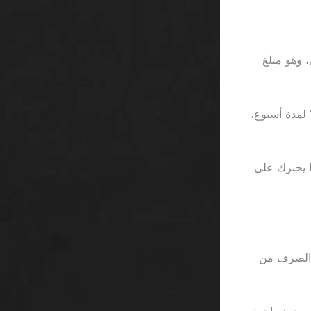
د يُظهر أن متوسط الخسارة الشهرية يظل تحت 60 ريال، وهو مبلغ
ا تجاهلت هذه القواعد وواصلت اللعب على Betway مع عرض “200%” لمدة أسبوع،
= 10 ريال يوميًا، وهو ما يجبرك على
 ارتفع سعر الصرف من