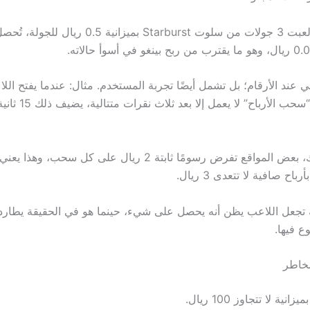
وبالمقابل، إذا لعبت 3 جولات من سلوت Starburst بميزانية 0.5 ري
تهي عند الأرقام؛ بل تشمل أيضًا تجربة المستخدم. مثال: عندما يفتح الل
بينغو وتجد زر “سحب الأربا
اح صافية لا تتعدى 3 ريال.
ة تجعل اللاعب يظن أنه يحصل على شيء، حينما هو في الحقيقة يطارد “ا
ع فيها.
مخاطر
ميزانية لا تتجاوز 100 ريال.