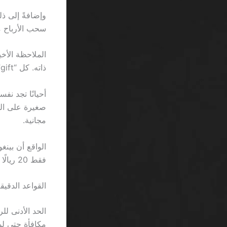
سحب الأرباح من سلوت Starburst يتم في دقائق
الملاحظة الأخي
ذاته. كل “gift” يعاد إلى الكازينو عبر شرط الرهان.
مجانية.
فقط 20 ريالًا عبر العروض.
القواعد الدقيقة
مكافأة حتى لو