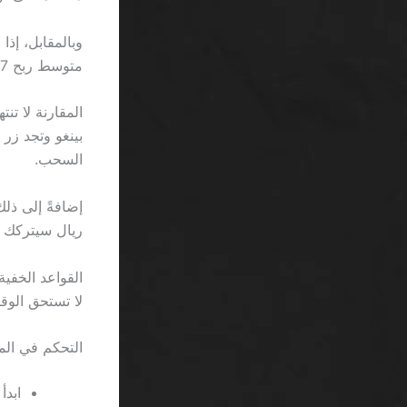
متوسط ربح 0.07 ريال، وهو ما يقترب من ربح بينغو في أسوأ حالاته.
المقارنة لا تن
السحب.
ريال سيتركك بأرب
القواعد الخفي
لا تستحق الوقو
التحكم في ال
ابدأ ب