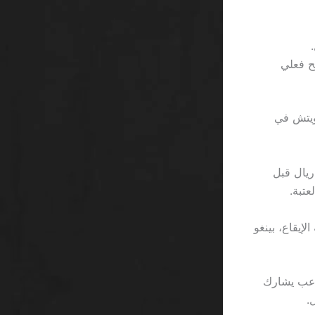
 صافي ربح فعلي
 سعر ساندويتش في
 يروج لصندوق بينغو بـ “VIP” مميز، لكنه يضيف حدًا أقصى للرهان 10,000 ريال قبل
عتبة.
متعة بصرية سريعة الإيقاع، بينغو
جولة بينغو تستغرق 2 دقيقة، واللاعب يشارك