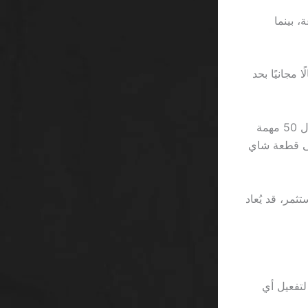
في معظم المواقع تستغرق من 24 إلى 72 ساعة، بينما
 مجانيًا بحد
أحيانًا تجد نفسك أمام شريط إعلانات يعلن عن “مكافأة اليوم” التي تتطلب منك إكمال 50 مهمة
الحصول على قطعة شاي
عودية يظل لعبة أرقام، حيث أن كل 1000 ريال يُستثمر، قد يُعاد
، ما يعني أن 5 ريال لا تكفي لتفعيل أي