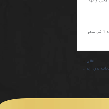
اصة، بل مجرد واجهة
الضغوط على واجهة المستخدم لا تنتهي عند ذلك؛ فخط الخط الخلفي للعب “free spin” في بينغو
التالي
thrill كازينو 115 لفات مجانية بدون إيداع 2026 SA يفضح خدع التسويق